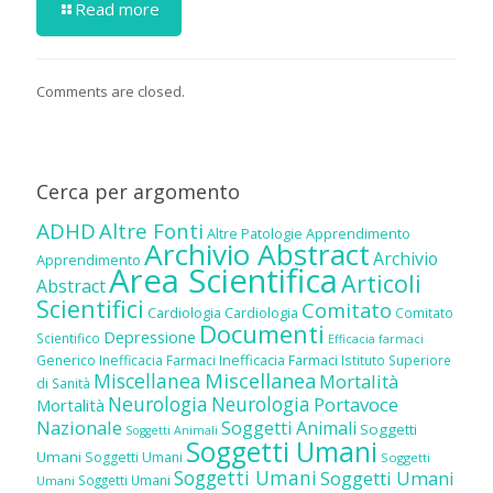
Read more
Comments are closed.
Cerca per argomento
ADHD
Altre Fonti
Altre Patologie
Apprendimento
Archivio Abstract
Archivio
Apprendimento
Area Scientifica
Articoli
Abstract
Scientifici
Comitato
Cardiologia
Cardiologia
Comitato
Documenti
Depressione
Scientifico
Efficacia farmaci
Inefficacia Farmaci
Generico
Inefficacia Farmaci
Istituto Superiore
Miscellanea
Miscellanea
Mortalità
di Sanità
Neurologia
Neurologia
Portavoce
Mortalità
Nazionale
Soggetti Animali
Soggetti
Soggetti Animali
Soggetti Umani
Umani
Soggetti Umani
Soggetti
Soggetti Umani
Soggetti Umani
Soggetti Umani
Umani