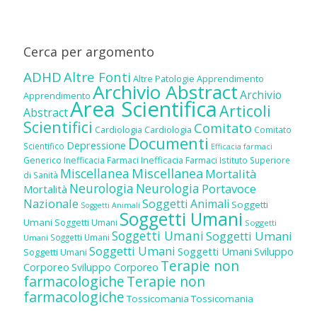
Cerca per argomento
ADHD
Altre Fonti
Altre Patologie
Apprendimento
Archivio Abstract
Archivio
Apprendimento
Area Scientifica
Articoli
Abstract
Scientifici
Comitato
Cardiologia
Cardiologia
Comitato
Documenti
Depressione
Scientifico
Efficacia farmaci
Inefficacia Farmaci
Generico
Inefficacia Farmaci
Istituto Superiore
Miscellanea
Miscellanea
Mortalità
di Sanità
Neurologia
Neurologia
Portavoce
Mortalità
Nazionale
Soggetti Animali
Soggetti
Soggetti Animali
Soggetti Umani
Umani
Soggetti Umani
Soggetti
Soggetti Umani
Soggetti Umani
Soggetti Umani
Umani
Soggetti Umani
Soggetti Umani
Sviluppo
Soggetti Umani
Terapie non
Corporeo
Sviluppo Corporeo
farmacologiche
Terapie non
farmacologiche
Tossicomania
Tossicomania