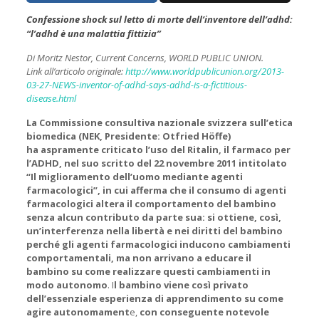
Confessione shock sul letto di morte dell’inventore dell’adhd:
“l’adhd è una malattia fittizia”
Di Moritz Nestor, Current Concerns, WORLD PUBLIC UNION.
Link all’articolo originale:
http://www.worldpublicunion.org/2013-
03-27-NEWS-inventor-of-adhd-says-adhd-is-a-fictitious-
disease.html
La
Commissione consultiva nazionale svizzera sull’etica
biomedica
(NEK, Presidente: Otfried Höffe)
ha aspramente criticato l’uso del Ritalin, il farmaco per
l’ADHD, nel suo scritto del 22 novembre 2011 intitolato
“Il miglioramento dell’uomo mediante agenti
farmacologici”, in cui afferma che il consumo di agenti
farmacologici altera il comportamento del bambino
senza alcun contributo da parte sua: si ottiene, così,
un’interferenza nella libertà e nei diritti del bambino
perché gli agenti farmacologici inducono cambiamenti
comportamentali, ma non arrivano a educare il
bambino su come realizzare questi cambiamenti in
modo autonomo
. I
l bambino viene così privato
dell’essenziale esperienza di apprendimento su come
agire autonomament
e,
con conseguente notevole