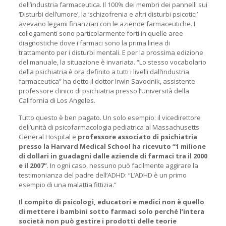
dell’industria farmaceutica. Il 100% dei membri dei pannelli sui
‘Disturbi dell’umore’, la ‘schizofrenia e altri disturbi psicotici’
avevano legami finanziari con le aziende farmaceutiche. I
collegamenti sono particolarmente forti in quelle aree
diagnostiche dove i farmaci sono la prima linea di
trattamento per i disturbi mentali. E per la prossima edizione
del manuale, la situazione è invariata. “Lo stesso vocabolario
della psichiatria è ora definito a tutti i livelli dall’industria
farmaceutica” ha detto il dottor Irwin Savodnik, assistente
professore clinico di psichiatria presso l’Università della
California di Los Angeles.
Tutto questo è ben pagato. Un solo esempio: il vicedirettore
dell’unità di psicofarmacologia pediatrica al Massachusetts
General Hospital e
professore associato di psichiatria
presso la Harvard Medical School ha ricevuto “1 milione
di dollari in guadagni dalle aziende di farmaci tra il 2000
e il 2007”
. In ogni caso, nessuno può facilmente aggirare la
testimonianza del padre dell’ADHD: “L’ADHD è un primo
esempio di una malattia fittizia.”
Il compito di psicologi, educatori e medici non è quello
di mettere i bambini sotto farmaci solo perché l’intera
società non può gestire i prodotti delle teorie