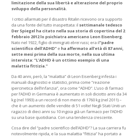
limitazione della sua libertà e alterazione del proprio
sviluppo della personalità.
I critici allarmati per il disastro Ritalin ricevono ora supporto
da una fonte del tutto inaspettata: il
settimanale tedesco
Der Spiegel ha citato nella sua storia di copertina del 2
febbraio 2012 lo psichiatra americano Leon Eisenberg
.
Nato nel 1922, figlio di immigrati
ebrei russi,
era il
“padre
scientifico dell’ADHD”
e
ha affermato all’età di 87 anni,
sette mesi prima della sua morte, nella sua ultima
intervista: “L’ADHD è un ottimo esempio di una
malattia fittizia.”
Da 40 anni, però, la “malattia” di Leon Eisenberg infesta i
manuali diagnostici e statistici, prima come “reazione
ipercinetica dell’infanzia”, ora come “ADHD”. L’uso di farmaci
per l’ADHD in Germania è aumentato in soli diciotto anni da 34
kg (nel 1993) a un record di non meno di 1760 kg (nel 2011) –
che è un aumento delle vendite di 51 volte! Negli Stati Uniti un
ragazzo di dieci anni su 10 ingoia già un farmaco per l’ADHD
su una base quotidiana. Con una tendenza crescente.
Cosa dire del “padre scientifico dell’ADHD”? La sua carriera fu
notevolmente ripida, e la sua malattia “fittizia” ha portato a