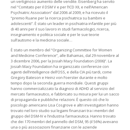
un vertiginoso aumento delle vendite. Eisenberg ha servito
nel “Comitato per il DSM V e per l’ICD XII, e nell’American
Psychiatric Association” dal 2006 al 2009, e ha ricevuto il
“premio Ruane per la ricerca psichiatrica su bambini e
adolescenti”. È stato un leader in psichiatria infantile per più
di 40 anni per il suo lavoro in studi farmacologici, ricerca,
insegnamento e politica sociale e per le sue teorie
sull’autismo e la medicina sociale…
È stato un membro del “Organizing Committee for Women
and Medicine Conference”, alle Bahamas, dal 29 novembre al
3 dicembre 2006, per la Josiah Macy Foundation (2006)”. La
Josiah Macy Foundation ha organizzato conferenze con
agenti dell’intelligence dell’OSS, e della CIA più tardi, come
Gregory Bateson e Heinz von Foerster durante e molto
tempo dopo la seconda guerra mondiale. Questi gruppi
hanno commercializzato la diagnosi di ADHD al servizio del
mercato farmaceutico, e fabbricato su misura per lui un sacco
di propaganda e pubbliche relazioni. È questo ciò che lo
psicologo americano Lisa Cosgrove e altri investigatori hanno
trovato nel loro studio sui legami finanziari tra i membri del
gruppo del DSM-IV e l’industria farmaceutica. Hanno trovato
che dei 170 membri del pannello del DSM, 95 (il 56%) avevano
una o più associazioni finanziarie con le aziende