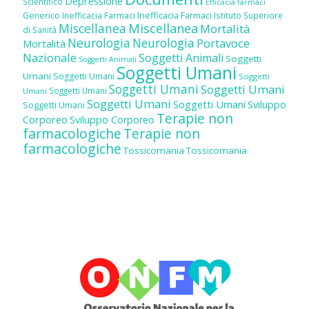
Depressione
Scientifico
Efficacia farmaci
Inefficacia Farmaci
Generico
Inefficacia Farmaci
Istituto Superiore
Miscellanea
Miscellanea
Mortalità
di Sanità
Neurologia
Neurologia
Portavoce
Mortalità
Nazionale
Soggetti Animali
Soggetti
Soggetti Animali
Soggetti Umani
Umani
Soggetti Umani
Soggetti
Soggetti Umani
Soggetti Umani
Soggetti Umani
Umani
Soggetti Umani
Soggetti Umani
Sviluppo
Soggetti Umani
Terapie non
Corporeo
Sviluppo Corporeo
farmacologiche
Terapie non
farmacologiche
Tossicomania
Tossicomania