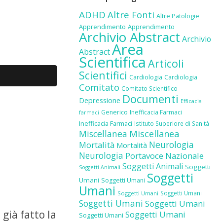
ADHD
Altre Fonti
Altre Patologie
Apprendimento
Apprendimento
Archivio Abstract
Archivio
Area
Abstract
Scientifica
Articoli
Scientifici
Cardiologia
Cardiologia
Comitato
Comitato Scientifico
Documenti
Depressione
Efficacia
Generico
Inefficacia Farmaci
farmaci
Inefficacia Farmaci
Istituto Superiore di Sanità
Miscellanea
Miscellanea
Neurologia
Mortalità
Mortalità
Neurologia
Portavoce Nazionale
Soggetti Animali
Soggetti
Soggetti Animali
Soggetti
Umani
Soggetti Umani
Umani
Soggetti Umani
Soggetti Umani
Soggetti Umani
Soggetti Umani
 già fatto la
Soggetti Umani
Soggetti Umani