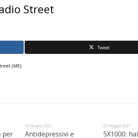
adio Street
Tweet
Street (ME)
18 Giugno 2021
23 Maggio 2021
a per
Antidepressivi e
5X1000: hai