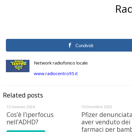
Rad
Condividi
Network radiofonico locale
www.radiocentro95.it
Related posts
10 Gennaio 2024
10 Dicembre 2023
Cos’è l’iperfocus
Pfizer denunciat
nell’ADHD?
aver venduto dei
farmaci per bamb