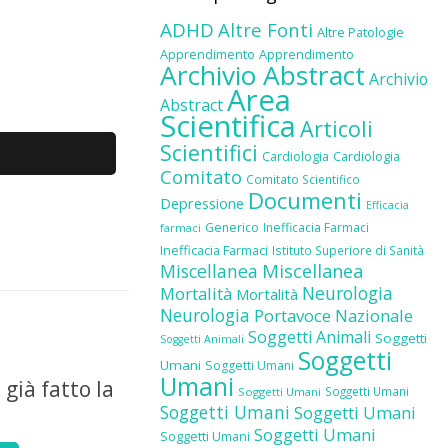
ADHD
Altre Fonti
Altre Patologie
Apprendimento
Apprendimento
Archivio Abstract
Archivio
Area
Abstract
Scientifica
Articoli
Scientifici
Cardiologia
Cardiologia
Comitato
Comitato Scientifico
Documenti
Depressione
Efficacia
Generico
Inefficacia Farmaci
farmaci
Inefficacia Farmaci
Istituto Superiore di Sanità
Miscellanea
Miscellanea
Neurologia
Mortalità
Mortalità
Neurologia
Portavoce Nazionale
Soggetti Animali
Soggetti
Soggetti Animali
Soggetti
Umani
Soggetti Umani
Umani
 già fatto la
Soggetti Umani
Soggetti Umani
Soggetti Umani
Soggetti Umani
Soggetti Umani
Soggetti Umani