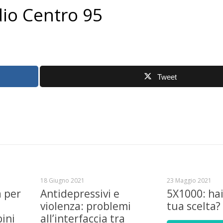
io Centro 95
Tweet
18 Giugno 2021
23 Maggio 2021
a per
Antidepressivi e
5X1000: hai
violenza: problemi
tua scelta?
ini
all’interfaccia tra