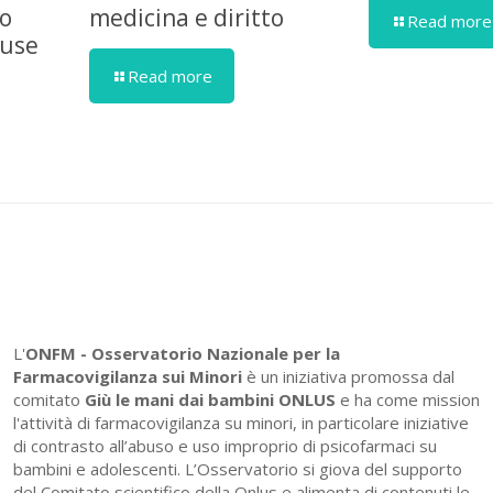
ro
medicina e diritto
Read more
cuse
Read more
L'
ONFM -
Osservatorio Nazionale per la
Farmacovigilanza sui Minori
è un iniziativa promossa dal
comitato
Giù le mani dai bambini ONLUS
e ha come mission
l'attività di farmacovigilanza su minori, in particolare iniziative
di contrasto all’abuso e uso improprio di psicofarmaci su
bambini e adolescenti. L’Osservatorio si giova del supporto
del Comitato scientifico della Onlus e alimenta di contenuti le