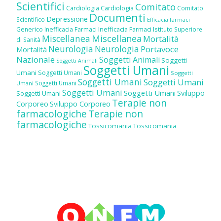
Scientifici
Comitato
Cardiologia
Cardiologia
Comitato
Documenti
Depressione
Scientifico
Efficacia farmaci
Inefficacia Farmaci
Generico
Inefficacia Farmaci
Istituto Superiore
Miscellanea
Miscellanea
Mortalità
di Sanità
Neurologia
Neurologia
Portavoce
Mortalità
Nazionale
Soggetti Animali
Soggetti
Soggetti Animali
Soggetti Umani
Umani
Soggetti Umani
Soggetti
Soggetti Umani
Soggetti Umani
Soggetti Umani
Umani
Soggetti Umani
Soggetti Umani
Sviluppo
Soggetti Umani
Terapie non
Corporeo
Sviluppo Corporeo
farmacologiche
Terapie non
farmacologiche
Tossicomania
Tossicomania