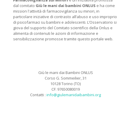
Farmacovigilanza sui Minori
è un iniziativa promossa
dal comitato
Giù le mani dai bambini ONLUS
e ha come
mission l'attività di farmacovigilanza su minori, in
particolare iniziative di contrasto all’abuso e uso improprio
di psicofarmaci su bambini e adolescenti. L’Osservatorio si
giova del supporto del Comitato scientifico della Onlus e
alimenta di contenuti le azioni di informazione e
sensibilizzazione promosse tramite questo portale web.
Giù le mani dai Bambini ONLUS
Corso G. Sommeilier, 31
10128 Torino (TO)
CF: 97650080019
Contatti :
info@giulemanidaibambini.org
Facebook
Vimeo