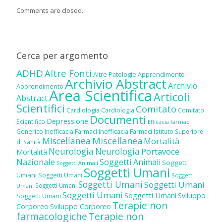
Comments are closed.
Cerca per argomento
ADHD
Altre Fonti
Altre Patologie
Apprendimento
Archivio Abstract
Archivio
Apprendimento
Area Scientifica
Articoli
Abstract
Scientifici
Comitato
Cardiologia
Cardiologia
Comitato
Documenti
Depressione
Scientifico
Efficacia farmaci
Inefficacia Farmaci
Generico
Inefficacia Farmaci
Istituto Superiore
Miscellanea
Miscellanea
Mortalità
di Sanità
Neurologia
Neurologia
Portavoce
Mortalità
Nazionale
Soggetti Animali
Soggetti
Soggetti Animali
Soggetti Umani
Umani
Soggetti Umani
Soggetti
Soggetti Umani
Soggetti Umani
Soggetti Umani
Umani
Soggetti Umani
Soggetti Umani
Sviluppo
Soggetti Umani
Terapie non
Corporeo
Sviluppo Corporeo
farmacologiche
Terapie non