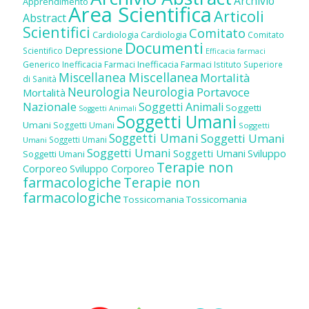
Archivio
Apprendimento
Area Scientifica
Articoli
Abstract
Scientifici
Comitato
Cardiologia
Cardiologia
Comitato
Documenti
Depressione
Scientifico
Efficacia farmaci
Inefficacia Farmaci
Generico
Inefficacia Farmaci
Istituto Superiore
Miscellanea
Miscellanea
Mortalità
di Sanità
Neurologia
Neurologia
Portavoce
Mortalità
Nazionale
Soggetti Animali
Soggetti
Soggetti Animali
Soggetti Umani
Umani
Soggetti Umani
Soggetti
Soggetti Umani
Soggetti Umani
Soggetti Umani
Umani
Soggetti Umani
Soggetti Umani
Sviluppo
Soggetti Umani
Terapie non
Corporeo
Sviluppo Corporeo
farmacologiche
Terapie non
farmacologiche
Tossicomania
Tossicomania