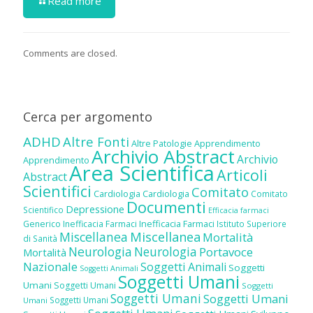
Read more
Comments are closed.
Cerca per argomento
ADHD
Altre Fonti
Altre Patologie
Apprendimento
Archivio Abstract
Archivio
Apprendimento
Area Scientifica
Articoli
Abstract
Scientifici
Comitato
Cardiologia
Cardiologia
Comitato
Documenti
Depressione
Scientifico
Efficacia farmaci
Inefficacia Farmaci
Generico
Inefficacia Farmaci
Istituto Superiore
Miscellanea
Miscellanea
Mortalità
di Sanità
Neurologia
Neurologia
Portavoce
Mortalità
Nazionale
Soggetti Animali
Soggetti
Soggetti Animali
Soggetti Umani
Umani
Soggetti Umani
Soggetti
Soggetti Umani
Soggetti Umani
Soggetti Umani
Umani