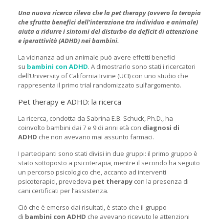
Una nuova ricerca rileva che la pet therapy (ovvero la terapia
che sfrutta benefici dell’interazione tra individuo e animale)
aiuta a ridurre i sintomi del disturbo da deficit di attenzione
e iperattività (ADHD) nei bambini.
La vicinanza ad un animale può avere effetti benefici
su
bambini con ADHD
. A dimostrarlo sono stati i ricercatori
dell’University of California Irvine (UCI) con uno studio che
rappresenta il primo trial randomizzato sull’argomento.
Pet therapy e ADHD: la ricerca
La ricerca, condotta da Sabrina E.B. Schuck, Ph.D., ha
coinvolto bambini dai 7 e 9 di anni età con
diagnosi di
ADHD
che non avevano mai assunto farmaci.
I partecipanti sono stati divisi in due gruppi: il primo gruppo è
stato sottoposto a psicoterapia, mentre il secondo ha seguito
un percorso psicologico che, accanto ad interventi
psicoterapici, prevedeva
pet therapy
con la presenza di
cani certificati per l’assistenza.
Ciò che è emerso dai risultati, è stato che il gruppo
di
bambini con ADHD
che avevano ricevuto le attenzioni