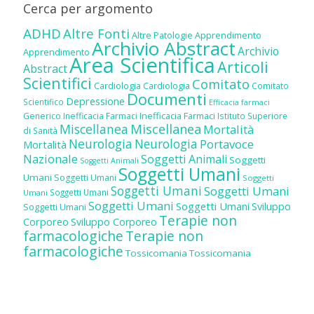
Cerca per argomento
ADHD
Altre Fonti
Altre Patologie
Apprendimento
Archivio Abstract
Archivio
Apprendimento
Area Scientifica
Articoli
Abstract
Scientifici
Comitato
Cardiologia
Cardiologia
Comitato
Documenti
Depressione
Scientifico
Efficacia farmaci
Inefficacia Farmaci
Generico
Inefficacia Farmaci
Istituto Superiore
Miscellanea
Miscellanea
Mortalità
di Sanità
Neurologia
Neurologia
Portavoce
Mortalità
Nazionale
Soggetti Animali
Soggetti
Soggetti Animali
Soggetti Umani
Umani
Soggetti Umani
Soggetti
Soggetti Umani
Soggetti Umani
Soggetti Umani
Umani
Soggetti Umani
Soggetti Umani
Sviluppo
Soggetti Umani
Terapie non
Corporeo
Sviluppo Corporeo
farmacologiche
Terapie non
farmacologiche
Tossicomania
Tossicomania