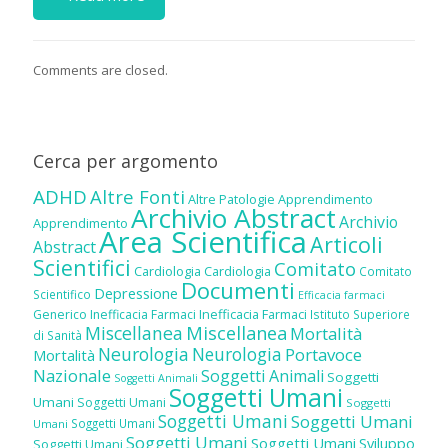
Comments are closed.
Cerca per argomento
ADHD
Altre Fonti
Altre Patologie
Apprendimento
Archivio Abstract
Archivio
Apprendimento
Area Scientifica
Articoli
Abstract
Scientifici
Comitato
Cardiologia
Cardiologia
Comitato
Documenti
Depressione
Scientifico
Efficacia farmaci
Inefficacia Farmaci
Generico
Inefficacia Farmaci
Istituto Superiore
Miscellanea
Miscellanea
Mortalità
di Sanità
Neurologia
Neurologia
Portavoce
Mortalità
Nazionale
Soggetti Animali
Soggetti
Soggetti Animali
Soggetti Umani
Umani
Soggetti Umani
Soggetti
Soggetti Umani
Soggetti Umani
Soggetti Umani
Umani
Soggetti Umani
Soggetti Umani
Sviluppo
Soggetti Umani