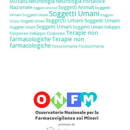
Neurologia
Neurologia
Portavoce
Mortalità
Nazionale
Soggetti Animali
Soggetti
Soggetti Animali
Soggetti Umani
Umani
Soggetti Umani
Soggetti
Soggetti Umani
Soggetti Umani
Soggetti Umani
Umani
Soggetti Umani
Soggetti Umani
Sviluppo
Soggetti Umani
Terapie non
Corporeo
Sviluppo Corporeo
farmacologiche
Terapie non
farmacologiche
Tossicomania
Tossicomania