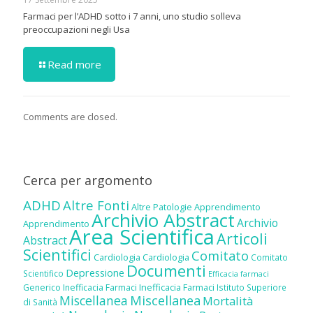
Farmaci per l’ADHD sotto i 7 anni, uno studio solleva
preoccupazioni negli Usa
Read more
Comments are closed.
Cerca per argomento
ADHD
Altre Fonti
Altre Patologie
Apprendimento
Archivio Abstract
Archivio
Apprendimento
Area Scientifica
Articoli
Abstract
Scientifici
Comitato
Cardiologia
Cardiologia
Comitato
Documenti
Depressione
Scientifico
Efficacia farmaci
Inefficacia Farmaci
Generico
Inefficacia Farmaci
Istituto Superiore
Miscellanea
Miscellanea
Mortalità
di Sanità