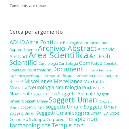
Comments are closed.
Cerca per argomento
ADHD
Altre Fonti
Altre Patologie
Apprendimento
Archivio Abstract
Archivio
Apprendimento
Area Scientifica
Articoli
Abstract
Scientifici
Comitato
Cardiologia
Cardiologia
Comitato
Documenti
Depressione
Scientifico
Efficacia farmaci
Inefficacia Farmaci
Generico
Inefficacia Farmaci
Istituto Superiore
Miscellanea
Miscellanea
Mortalità
di Sanità
Neurologia
Neurologia
Portavoce
Mortalità
Nazionale
Soggetti Animali
Soggetti
Soggetti Animali
Soggetti Umani
Umani
Soggetti Umani
Soggetti
Soggetti Umani
Soggetti Umani
Soggetti Umani
Umani
Soggetti Umani
Soggetti Umani
Sviluppo
Soggetti Umani
Terapie non
Corporeo
Sviluppo Corporeo
farmacologiche
Terapie non