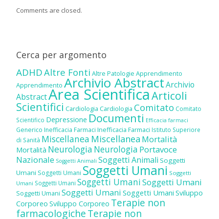
Comments are closed.
Cerca per argomento
ADHD
Altre Fonti
Altre Patologie
Apprendimento
Archivio Abstract
Archivio
Apprendimento
Area Scientifica
Articoli
Abstract
Scientifici
Comitato
Cardiologia
Cardiologia
Comitato
Documenti
Depressione
Scientifico
Efficacia farmaci
Inefficacia Farmaci
Generico
Inefficacia Farmaci
Istituto Superiore
Miscellanea
Miscellanea
Mortalità
di Sanità
Neurologia
Neurologia
Portavoce
Mortalità
Nazionale
Soggetti Animali
Soggetti
Soggetti Animali
Soggetti Umani
Umani
Soggetti Umani
Soggetti
Soggetti Umani
Soggetti Umani
Soggetti Umani
Umani
Soggetti Umani
Soggetti Umani
Sviluppo
Soggetti Umani
Terapie non
Corporeo
Sviluppo Corporeo
farmacologiche
Terapie non