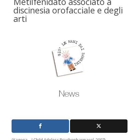
Metilfenidato associato a
discinesia orofacciale e degli
arti
(Xagena – J Child Adolesc Psychopharmacol, 2007)