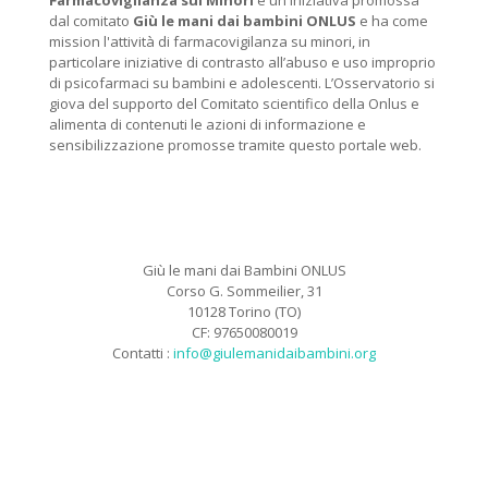
Farmacovigilanza sui Minori
è un iniziativa promossa
dal comitato
Giù le mani dai bambini ONLUS
e ha come
mission l'attività di farmacovigilanza su minori, in
particolare iniziative di contrasto all’abuso e uso improprio
di psicofarmaci su bambini e adolescenti. L’Osservatorio si
giova del supporto del Comitato scientifico della Onlus e
alimenta di contenuti le azioni di informazione e
sensibilizzazione promosse tramite questo portale web.
Giù le mani dai Bambini ONLUS
Corso G. Sommeilier, 31
10128 Torino (TO)
CF: 97650080019
Contatti :
info@giulemanidaibambini.org
Facebook
Vimeo