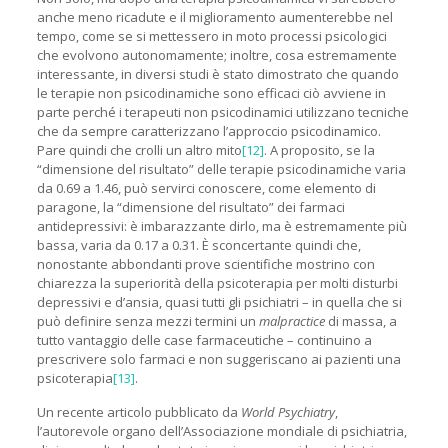
anche meno ricadute e il miglioramento aumenterebbe nel
tempo, come se si mettessero in moto processi psicologici
che evolvono autonomamente; inoltre, cosa estremamente
interessante, in diversi studi è stato dimostrato che quando
le terapie non psicodinamiche sono efficaci ciò avviene in
parte perché i terapeuti non psicodinamici utilizzano tecniche
che da sempre caratterizzano l’approccio psicodinamico.
Pare quindi che crolli un altro mito
[12]
. A proposito, se la
“dimensione del risultato” delle terapie psicodinamiche varia
da 0.69 a 1.46, può servirci conoscere, come elemento di
paragone, la “dimensione del risultato” dei farmaci
antidepressivi: è imbarazzante dirlo, ma è estremamente più
bassa, varia da 0.17 a 0.31. È sconcertante quindi che,
nonostante abbondanti prove scientifiche mostrino con
chiarezza la superiorità della psicoterapia per molti disturbi
depressivi e d’ansia, quasi tutti gli psichiatri – in quella che si
può definire senza mezzi termini un
malpractice
di massa, a
tutto vantaggio delle case farmaceutiche – continuino a
prescrivere solo farmaci e non suggeriscano ai pazienti una
psicoterapia
[13]
.
Un recente articolo pubblicato da
World Psychiatry
,
l’autorevole organo dell’Associazione mondiale di psichiatria,