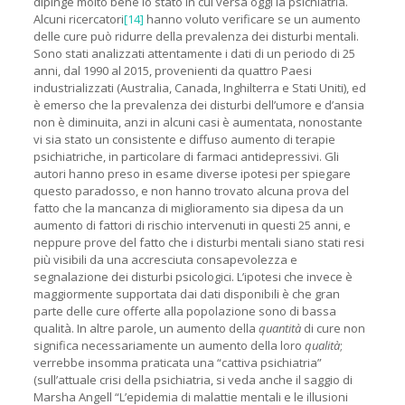
dipinge molto bene lo stato in cui versa oggi la psichiatria.
Alcuni ricercatori
[14]
hanno voluto verificare se un aumento
delle cure può ridurre della prevalenza dei disturbi mentali.
Sono stati analizzati attentamente i dati di un periodo di 25
anni, dal 1990 al 2015, provenienti da quattro Paesi
industrializzati (Australia, Canada, Inghilterra e Stati Uniti), ed
è emerso che la prevalenza dei disturbi dell’umore e d’ansia
non è diminuita, anzi in alcuni casi è aumentata, nonostante
vi sia stato un consistente e diffuso aumento di terapie
psichiatriche, in particolare di farmaci antidepressivi. Gli
autori hanno preso in esame diverse ipotesi per spiegare
questo paradosso, e non hanno trovato alcuna prova del
fatto che la mancanza di miglioramento sia dipesa da un
aumento di fattori di rischio intervenuti in questi 25 anni, e
neppure prove del fatto che i disturbi mentali siano stati resi
più visibili da una accresciuta consapevolezza e
segnalazione dei disturbi psicologici. L’ipotesi che invece è
maggiormente supportata dai dati disponibili è che gran
parte delle cure offerte alla popolazione sono di bassa
qualità. In altre parole, un aumento della
quantità
di cure non
significa necessariamente un aumento della loro
qualità
;
verrebbe insomma praticata una “cattiva psichiatria”
(sull’attuale crisi della psichiatria, si veda anche il saggio di
Marsha Angell “L’epidemia di malattie mentali e le illusioni