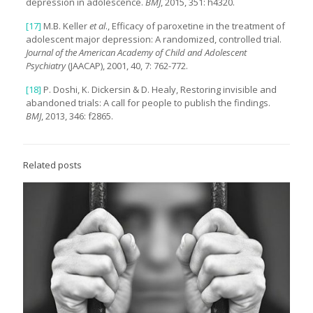
depression in adolescence.
BMJ
, 2015, 351: h4320.
[17]
M.B. Keller
et al
., Efficacy of paroxetine in the treatment of
adolescent major depression: A randomized, controlled trial.
Journal of the American Academy of Child and Adolescent
Psychiatry
(JAACAP), 2001, 40, 7: 762-772.
[18]
P. Doshi, K. Dickersin & D. Healy, Restoring invisible and
abandoned trials: A call for people to publish the findings.
BMJ
, 2013, 346: f2865.
Related posts