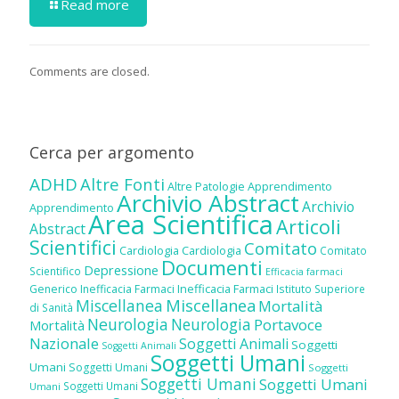
Read more
Comments are closed.
Cerca per argomento
ADHD
Altre Fonti
Altre Patologie
Apprendimento
Archivio Abstract
Archivio
Apprendimento
Area Scientifica
Articoli
Abstract
Scientifici
Comitato
Cardiologia
Cardiologia
Comitato
Documenti
Depressione
Scientifico
Efficacia farmaci
Inefficacia Farmaci
Generico
Inefficacia Farmaci
Istituto Superiore
Miscellanea
Miscellanea
Mortalità
di Sanità
Neurologia
Neurologia
Portavoce
Mortalità
Nazionale
Soggetti Animali
Soggetti
Soggetti Animali
Soggetti Umani
Umani
Soggetti Umani
Soggetti
Soggetti Umani
Soggetti Umani
Soggetti Umani
Umani