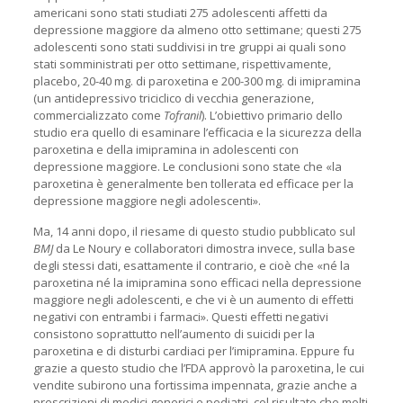
americani sono stati studiati 275 adolescenti affetti da
depressione maggiore da almeno otto settimane; questi 275
adolescenti sono stati suddivisi in tre gruppi ai quali sono
stati somministrati per otto settimane, rispettivamente,
placebo, 20-40 mg. di paroxetina e 200-300 mg. di imipramina
(un antidepressivo triciclico di vecchia generazione,
commercializzato come
Tofranil
). L’obiettivo primario dello
studio era quello di esaminare l’efficacia e la sicurezza della
paroxetina e della imipramina in adolescenti con
depressione maggiore. Le conclusioni sono state che «la
paroxetina è generalmente ben tollerata ed efficace per la
depressione maggiore negli adolescenti».
Ma, 14 anni dopo, il riesame di questo studio pubblicato sul
BMJ
da Le Noury e collaboratori dimostra invece, sulla base
degli stessi dati, esattamente il contrario, e cioè che «né la
paroxetina né la imipramina sono efficaci nella depressione
maggiore negli adolescenti, e che vi è un aumento di effetti
negativi con entrambi i farmaci». Questi effetti negativi
consistono soprattutto nell’aumento di suicidi per la
paroxetina e di disturbi cardiaci per l’imipramina. Eppure fu
grazie a questo studio che l’FDA approvò la paroxetina, le cui
vendite subirono una fortissima impennata, grazie anche a
prescrizioni di medici generici e pediatri, col risultato che molti