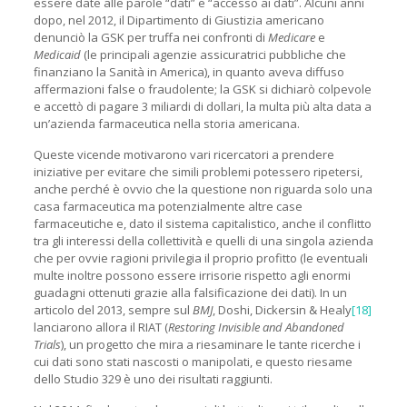
essere date alle parole “dati” e “accesso ai dati”. Alcuni anni
dopo, nel 2012, il Dipartimento di Giustizia americano
denunciò la GSK per truffa nei confronti di
Medicare
e
Medicaid
(le principali agenzie assicuratrici pubbliche che
finanziano la Sanità in America), in quanto aveva diffuso
affermazioni false o fraudolente; la GSK si dichiarò colpevole
e accettò di pagare 3 miliardi di dollari, la multa più alta data a
un’azienda farmaceutica nella storia americana.
Queste vicende motivarono vari ricercatori a prendere
iniziative per evitare che simili problemi potessero ripetersi,
anche perché è ovvio che la questione non riguarda solo una
casa farmaceutica ma potenzialmente altre case
farmaceutiche e, dato il sistema capitalistico, anche il conflitto
tra gli interessi della collettività e quelli di una singola azienda
che per ovvie ragioni privilegia il proprio profitto (le eventuali
multe inoltre possono essere irrisorie rispetto agli enormi
guadagni ottenuti grazie alla falsificazione dei dati). In un
articolo del 2013, sempre sul
BMJ
, Doshi, Dickersin & Healy
[18]
lanciarono allora il RIAT (
Restoring Invisible and Abandoned
Trials
), un progetto che mira a riesaminare le tante ricerche i
cui dati sono stati nascosti o manipolati, e questo riesame
dello Studio 329 è uno dei risultati raggiunti.