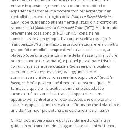
entrare in questo argomento raccontando aneddoti o
esperienze personali, ma occorre fornire “evidenze” ben
controllate secondo la logica della
Evidence-Based Medicine
(EBM), cioè guardando attentamente gli studi clinici controllati
randomizzati (
Randomized Controlled Trials
[RCT]). Va ricordato
brevemente cosa sono gli RCT. Un RCT consiste nel
somministrare a un gruppo di volontari scelti a caso (cioè
“randomizzati”) un farmaco che si vuole studiare, e a un altro
gruppo “di controllo”, sempre di volontari scelti a caso, un
placebo (cioè una sostanza inerte della stessa forma, colore,
odore e sapore del farmaco), e poi nel paragonare i risultati
con un’unica scala di valutazione (ad esempio la Scala di
Hamilton per la Depressione). Va aggiunto che le
somministrazioni devono essere “in doppio cieco” (
double
blind
), cioè né il paziente né il medico conoscono quale è il
farmaco e quale è il placebo, altrimenti le aspettative
inconsce influenzano il risultato (il doppio cieco serve
appunto per controllare l’effetto placebo, che è molto alto in
tutte le terapie, al punto che alcuni affermano che il placebo è
uno dei “farmaci” più potenti che esistano in psichiatria).
Gli RCT dovrebbero essere utilizzati dai medici come una
guida, un po’ come i marinai leggono le previsioni del tempo.