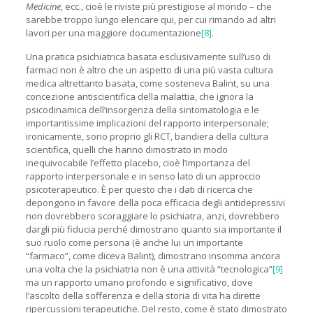
Medicine
, ecc., cioè le riviste più prestigiose al mondo – che
sarebbe troppo lungo elencare qui, per cui rimando ad altri
lavori per una maggiore documentazione
[8]
.
Una pratica psichiatrica basata esclusivamente sull’uso di
farmaci non è altro che un aspetto di una più vasta cultura
medica altrettanto basata, come sosteneva Balint, su una
concezione antiscientifica della malattia, che ignora la
psicodinamica dell’insorgenza della sintomatologia e le
importantissime implicazioni del rapporto interpersonale;
ironicamente, sono proprio gli RCT, bandiera della cultura
scientifica, quelli che hanno dimostrato in modo
inequivocabile l’effetto placebo, cioè l’importanza del
rapporto interpersonale e in senso lato di un approccio
psicoterapeutico. È per questo che i dati di ricerca che
depongono in favore della poca efficacia degli antidepressivi
non dovrebbero scoraggiare lo psichiatra, anzi, dovrebbero
dargli più fiducia perché dimostrano quanto sia importante il
suo ruolo come persona (è anche lui un importante
“farmaco”, come diceva Balint), dimostrano insomma ancora
una volta che la psichiatria non è una attività “tecnologica”
[9]
ma un rapporto umano profondo e significativo, dove
l’ascolto della sofferenza e della storia di vita ha dirette
ripercussioni terapeutiche. Del resto, come è stato dimostrato