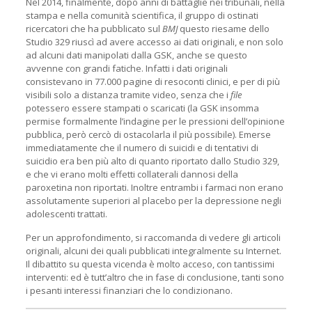
Nel 2014, finalmente, dopo anni di battaglie nei tribunali, nella
stampa e nella comunità scientifica, il gruppo di ostinati
ricercatori che ha pubblicato sul
BMJ
questo riesame dello
Studio 329 riuscì ad avere accesso ai dati originali, e non solo
ad alcuni dati manipolati dalla GSK, anche se questo
avvenne con grandi fatiche. Infatti i dati originali
consistevano in 77.000 pagine di resoconti clinici, e per di più
visibili solo a distanza tramite video, senza che i
file
potessero essere stampati o scaricati (la GSK insomma
permise formalmente l’indagine per le pressioni dell’opinione
pubblica, però cercò di ostacolarla il più possibile). Emerse
immediatamente che il numero di suicidi e di tentativi di
suicidio era ben più alto di quanto riportato dallo Studio 329,
e che vi erano molti effetti collaterali dannosi della
paroxetina non riportati. Inoltre entrambi i farmaci non erano
assolutamente superiori al placebo per la depressione negli
adolescenti trattati.
Per un approfondimento, si raccomanda di vedere gli articoli
originali, alcuni dei quali pubblicati integralmente su Internet.
Il dibattito su questa vicenda è molto acceso, con tantissimi
interventi: ed è tutt’altro che in fase di conclusione, tanti sono
i pesanti interessi finanziari che lo condizionano.