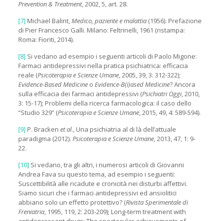
Prevention & Treatment
, 2002, 5, art. 28.
[7]
Michael Balint,
Medico, paziente e malattia
(1956). Prefazione
di Pier Francesco Galli. Milano: Feltrinelli, 1961 (ristampa:
Roma: Fioriti, 2014).
[8]
Si vedano ad esempio i seguenti articoli di Paolo Migone:
Farmaci antidepressivi nella pratica psichiatrica: efficacia
reale (
Psicoterapia e Scienze Umane
, 2005, 39, 3: 312-322);
Evidence-Based Medicine
o
Evidence-B(i)ased Medicine
? Ancora
sulla efficacia dei farmaci antidepressivi (
Psichiatri Oggi
, 2010,
3: 15-17); Problemi della ricerca farmacologica: il caso dello
“Studio 329” (
Psicoterapia e Scienze Umane
, 2015, 49, 4: 589-594).
[9]
P. Bracken
et al
., Una psichiatria al di là dell’attuale
paradigma (2012).
Psicoterapia e Scienze Umane
, 2013, 47, 1: 9-
22.
[10]
Si vedano, tra gli altri, i numerosi articoli di Giovanni
Andrea Fava su questo tema, ad esempio i seguenti:
Suscettibilità alle ricadute e cronicità nei disturbi affettivi.
Siamo sicuri che i farmaci antidepressivi ed ansiolitici
abbiano solo un effetto protettivo? (
Rivista Sperimentale di
Freniatria
, 1995, 119, 2: 203-209); Long-term treatment with
antidepressant drugs: The spectacular achievements of