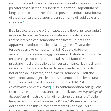
da innumerevoli ricerche, sappiamo che nella depressione la
psicoterapia è in media superiore ai farmaci (soprattutto nel
lungo periodo, dato che i farmaci possono indurre una forma
di dipendenza e predisporre a un aumento di recidive e alla
cronicità
[10]
).
E se la psicoterapia è più efficace, quale tipo di psicoterapia è
migliore delle altre? Vanno segnalate a questo proposito
recenti ricerche che sembrano modificare un dato che
appariva assodato, quello della maggiore efficacia delle
terapie cognitivo-comportamentali. Questo dato è un
artefatto dovuto sia al maggior numero di studi compiuti sulle
terapie cognitivo-comportamentali, sia al fatto che si
prestano meglio al vaglio della ricerca empirica. Ma negli anni
recenti, con l’entrata in forze del movimento psicoanalitico
nell’arena della ricerca, sono emersi sempre più dati che
sembrano capovolgere le sorti. Ad esempio Shedler, in una
importante meta-analisi pubblicata nel n. 1/2010 di
Psicoterapia e Scienze Umane
[11]
in contemporanea con gli Stati
Uniti (dove è apparsa su una rivista dell’
American Psychological
Association
), dimostra che la “dimensione del risultato” delle
terapie psicodinamiche varia da 0.69 a 1.46, mentre quella
delle terapie cognitivo-comportamentali varia da 0.58 a 1.0.
Non solo, ma dopo una terapia psicodinamica vi sarebbero