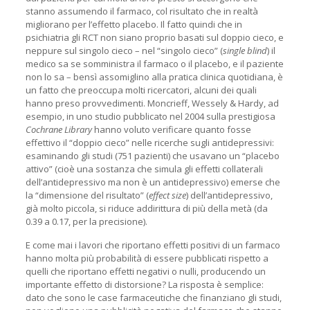
stanno assumendo il farmaco, col risultato che in realtà
migliorano per l’effetto placebo. Il fatto quindi che in
psichiatria gli RCT non siano proprio basati sul doppio cieco, e
neppure sul singolo cieco – nel “singolo cieco” (
single blind
) il
medico sa se somministra il farmaco o il placebo, e il paziente
non lo sa – bensì assomiglino alla pratica clinica quotidiana, è
un fatto che preoccupa molti ricercatori, alcuni dei quali
hanno preso provvedimenti. Moncrieff, Wessely & Hardy, ad
esempio, in uno studio pubblicato nel 2004 sulla prestigiosa
Cochrane Library
hanno voluto verificare quanto fosse
effettivo il “doppio cieco” nelle ricerche sugli antidepressivi:
esaminando gli studi (751 pazienti) che usavano un “placebo
attivo” (cioè una sostanza che simula gli effetti collaterali
dell’antidepressivo ma non è un antidepressivo) emerse che
la “dimensione del risultato” (
effect size
) dell’antidepressivo,
già molto piccola, si riduce addirittura di più della metà (da
0.39 a 0.17, per la precisione).
E come mai i lavori che riportano effetti positivi di un farmaco
hanno molta più probabilità di essere pubblicati rispetto a
quelli che riportano effetti negativi o nulli, producendo un
importante effetto di distorsione? La risposta è semplice:
dato che sono le case farmaceutiche che finanziano gli studi,