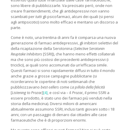
sono libere di pubblicizzarle. Va precisato però, onde non
creare fraintendimenti, che gli antidepressivi non vanno
scambiati per
tutti
gli psicofarmaci, alcuni dei quali (si pensi
agli antipsicotici) sono molto efficaci e meritano un discorso a
parte.
Come è noto, una trentina di anni fa è comparsa una nuova
generazione di farmaci antidepressivi, gli inibitori selettivi del
della ricaptazione della Serotonina (
Selective Serotonin
Reuptake Inhibitors
[SSRI]), che hanno meno effetti collaterali
ma che sono più costosi dei precedenti antidepressivi (i
triciclici), ai quali sono accomunati da un’efficacia simile.
Questi farmaci si sono rapidamente diffusi in tutto il mondo
anche grazie a grosse campagne pubblicitarie (si
ricorderanno le copertine di noti settimanali che
pubblicizzavano
best-sellers
come
La pillola della felicità
[
Listening to Prozac
]
[4]
, e così via – il
Prozac
, il primo SSRI a
essere prodotto, è stato uno dei farmaci più venduti nella
storia della medicina). Diversi milioni di americani
abitualmente assumono SSRI, inclusi tanti giovani sotto i 18
anni, con un passaggio di denaro dai cittadini alle case
farmaceutiche che è di proporzioni enormi.
Ma quanto sono efficaci questi farmaci? Non si può certo