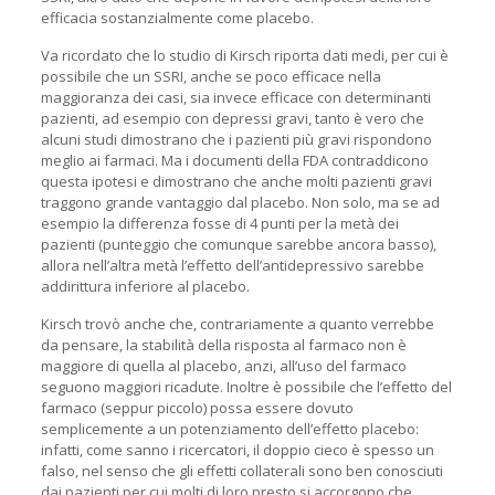
efficacia sostanzialmente come placebo.
Va ricordato che lo studio di Kirsch riporta dati medi, per cui è
possibile che un SSRI, anche se poco efficace nella
maggioranza dei casi, sia invece efficace con determinanti
pazienti, ad esempio con depressi gravi, tanto è vero che
alcuni studi dimostrano che i pazienti più gravi rispondono
meglio ai farmaci. Ma i documenti della FDA contraddicono
questa ipotesi e dimostrano che anche molti pazienti gravi
traggono grande vantaggio dal placebo. Non solo, ma se ad
esempio la differenza fosse di 4 punti per la metà dei
pazienti (punteggio che comunque sarebbe ancora basso),
allora nell’altra metà l’effetto dell’antidepressivo sarebbe
addirittura inferiore al placebo.
Kirsch trovò anche che, contrariamente a quanto verrebbe
da pensare, la stabilità della risposta al farmaco non è
maggiore di quella al placebo, anzi, all’uso del farmaco
seguono maggiori ricadute. Inoltre è possibile che l’effetto del
farmaco (seppur piccolo) possa essere dovuto
semplicemente a un potenziamento dell’effetto placebo:
infatti, come sanno i ricercatori, il doppio cieco è spesso un
falso, nel senso che gli effetti collaterali sono ben conosciuti
dai pazienti per cui molti di loro presto si accorgono che