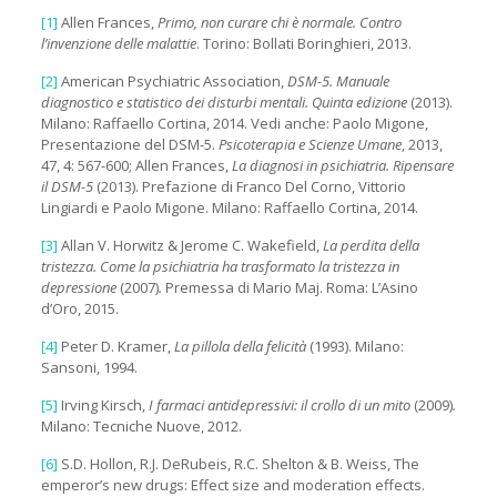
[1]
Allen Frances,
Primo, non curare chi è normale.
Contro
l’invenzione delle malattie
. Torino: Bollati Boringhieri, 2013.
[2]
American Psychiatric Association,
DSM-5. Manuale
diagnostico e statistico dei disturbi mentali. Quinta edizione
(2013).
Milano: Raffaello Cortina, 2014. Vedi anche: Paolo Migone,
Presentazione del DSM-5.
Psicoterapia e Scienze Umane
, 2013,
47, 4: 567-600; Allen Frances,
La diagnosi in psichiatria. Ripensare
il DSM-5
(2013). Prefazione di Franco Del Corno, Vittorio
Lingiardi e Paolo Migone. Milano: Raffaello Cortina, 2014.
[3]
Allan V. Horwitz & Jerome C. Wakefield,
La perdita della
tristezza. Come la psichiatria ha trasformato la tristezza in
depressione
(2007)
.
Premessa di Mario Maj. Roma: L’Asino
d’Oro, 2015.
[4]
Peter D. Kramer,
La pillola della felicità
(1993). Milano:
Sansoni, 1994.
[5]
Irving Kirsch,
I farmaci antidepressivi: il crollo di un mito
(2009)
.
Milano: Tecniche Nuove, 2012.
[6]
S.D. Hollon, R.J. DeRubeis, R.C. Shelton & B. Weiss, The
emperor’s new drugs: Effect size and moderation effects.