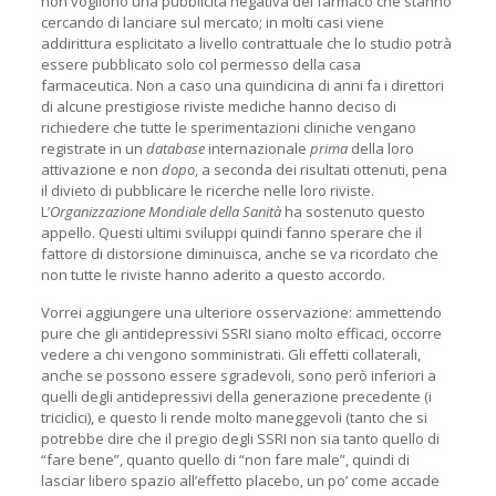
non vogliono una pubblicità negativa del farmaco che stanno
cercando di lanciare sul mercato; in molti casi viene
addirittura esplicitato a livello contrattuale che lo studio potrà
essere pubblicato solo col permesso della casa
farmaceutica. Non a caso una quindicina di anni fa i direttori
di alcune prestigiose riviste mediche hanno deciso di
richiedere che tutte le sperimentazioni cliniche vengano
registrate in un
database
internazionale
prima
della loro
attivazione e non
dopo
, a seconda dei risultati ottenuti, pena
il divieto di pubblicare le ricerche nelle loro riviste.
L’
Organizzazione Mondiale della Sanità
ha sostenuto questo
appello. Questi ultimi sviluppi quindi fanno sperare che il
fattore di distorsione diminuisca, anche se va ricordato che
non tutte le riviste hanno aderito a questo accordo.
Vorrei aggiungere una ulteriore osservazione: ammettendo
pure che gli antidepressivi SSRI siano molto efficaci, occorre
vedere a chi vengono somministrati. Gli effetti collaterali,
anche se possono essere sgradevoli, sono però inferiori a
quelli degli antidepressivi della generazione precedente (i
triciclici), e questo li rende molto maneggevoli (tanto che si
potrebbe dire che il pregio degli SSRI non sia tanto quello di
“fare bene”, quanto quello di “non fare male”, quindi di
lasciar libero spazio all’effetto placebo, un po’ come accade