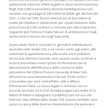
adolescenti subirono effetti negativi e alcuni anche morirono.
Negli Stati Uniti la paroxetina divenne l’antidepressivo più
venduto, con guadagni di 340 milioni di dollari già alla fine del
2001, e solo nel 2002 furono emesse più di due milioni di
ricette per bambini e adolescenti, per i quali l’aumento delle
prescrizioni di SSRI continuò a crescere per tutto il decennio
seguente (per fortuna in Italia l’abuso di antidepressivi negli
adolescenti è minore che negli Stati Uniti).
Quasi sùbito diversi ricercatori e giornalisti individuarono
anomalie nello Studio 329, e ne resero conto agli autori, alle
università di appartenenza e alla rivista che lo pubblicò,
senza mai ottenere risposte; anzi, questo studio continuò a
essere presentato come il punto di riferimento per la
dimostrazione dell’efficacia e della sicurezza della
paroxetina. Nel 2004 la Procura Generale di New York
denunciò la casa farmaceutica GSK per frode contro i
consumatori per aver contraffatto i dati e diffuso
informazioni false. La causa legale si concluse con un
accordo secondo cui la GSK dovette pagare una multa di 2,5
milioni di dollari e impegnarsi a pubblicizzare sul suo sito
Internet i dati effettivi dello Studio 329. Questo verdetto servì
a poco a causa delle diverse interpretazioni che potevano