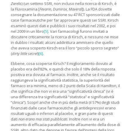
Zarelis
) (un settimo SSRI, non incluso nella ricerca di Kirsch, è
la Fluvoxamina [
Fevarin, Dumirox, Maveral
]). La FDA dovette
consegnare la documentazione su 47 RCT sponsorizzati dalle
case farmaceutiche per far approvare questi sei SSRI. Kirsch
esaminò questi dati e pubblicò i suoi risultati nel 2002, e poi
nel 2009 in un libro
[5]
. Vari farmacologi furono invitati a
discutere criticamente la ricerca di Kirsch, e nessuno ne mise
in dubbio i risultati; alcuni addirittura ammisero che quello
che aveva scoperto Kirsch era il loro “piccolo sporco segreto”
(
dirty little secret
)
[6]
.
Ebbene, cosa scoperse Kirsch? Il miglioramento dovuto al
placebo era dell’82%, e quindi che solo il 18% della risposta
positiva era dovuta al farmaco. Inoltre, anche se il risultato
raggiungeva la significatività statistica, la superiorità del
farmaco era minima, meno di 2 punti della Scala di Hamilton, il
che significa che non vi era una “significatività clinica” (vi è
una differenza tra significatività “statistica” e significatività
“clinica”). Scoprì anche che in più della metà (il 57%) degli studi
finanziati dalle case farmaceutiche gli antidepressivi erano
risultati uguali o inferiori al placebo, e gran parte di questi
dati
non erano mai stati pubblicati
. Inoltre non vi era un
aumento di efficacia parallelamente all’aumento della dose di
SSRI, altro dato che depone in favore dell’ipotesi della loro