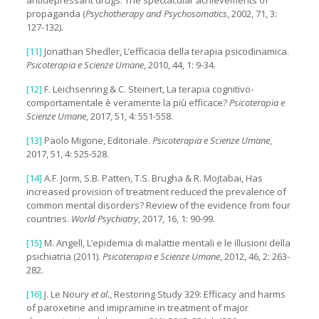
propaganda (
Psychotherapy and Psychosomatics
, 2002, 71, 3:
127-132).
[11]
Jonathan Shedler, L’efficacia della terapia psicodinamica.
Psicoterapia e Scienze Umane
, 2010, 44, 1: 9-34.
[12]
F. Leichsenring & C. Steinert, La terapia cognitivo-
comportamentale è veramente la più efficace?
Psicoterapia e
Scienze Umane
, 2017, 51, 4: 551-558.
[13]
Paolo Migone, Editoriale.
Psicoterapia e Scienze Umane
,
2017, 51, 4: 525-528.
[14]
A.F. Jorm, S.B. Patten, T.S. Brugha & R. Mojtabai, Has
increased provision of treatment reduced the prevalence of
common mental disorders? Review of the evidence from four
countries.
World Psychiatry
, 2017, 16, 1: 90-99.
[15]
M. Angell, L’epidemia di malattie mentali e le illusioni della
psichiatria (2011).
Psicoterapia e Scienze Umane
, 2012, 46, 2: 263-
282.
[16]
J. Le Noury
et al
., Restoring Study 329: Efficacy and harms
of paroxetine and imipramine in treatment of major