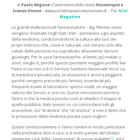
di
Paolo Migone
(Condirettore della rivista
Psicoterapia e
Scienze Umane
– www.psicoterapiaescienzeumane.it)
– Per
ACSI
Magazine
Le grandi multinazionali farmaceutiche –
Big Pharma
, come
vengono chiamate negli Stati Uniti – permeano ogni aspetto
della medicina, condizionandone la cultura alla luce dei
propri interessi che, come è naturale, non mirano solo alla
salute delle persone ma soprattutto all’aumento dei loro
guadagni. Per le case farmaceutiche, al limite, più malati ci
sono, meglio è, perché questo permette maggiori profitti. Nei
Paesi in cui non vi è in Servizio Sanitario Nazionale ma in cui
la medicina è privatizzata, la situazione è ancora peggiore,
perché vengono prescritti più farmaci, incentivati più
frequenti esami di laboratorio spesso inutili, un maggior
utilizzo dei Servizi, e così via. Questi meccanismi perversi
fanno sì che la medica privata costi al cittadino il doppio di
quella pubblica, dato questo su cui concordano tutti gli
economisti, sia “di destra” che “di sinistra”, e non è detto che
le prestazioni della medicina privata siano migliori.
Questi condizionamenti si fanno sentire in modo particolare
nella psichiatria. Non a caso si è molto parlato del
disease
mongering
, cioè della “invenzione” di nuove malattie
[1]
, ed è