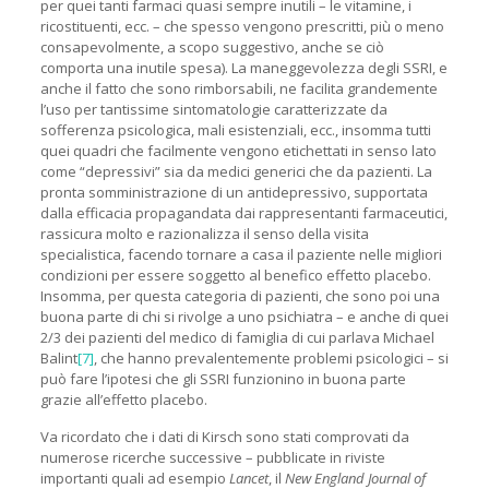
per quei tanti farmaci quasi sempre inutili – le vitamine, i
ricostituenti, ecc. – che spesso vengono prescritti, più o meno
consapevolmente, a scopo suggestivo, anche se ciò
comporta una inutile spesa). La maneggevolezza degli SSRI, e
anche il fatto che sono rimborsabili, ne facilita grandemente
l’uso per tantissime sintomatologie caratterizzate da
sofferenza psicologica, mali esistenziali, ecc., insomma tutti
quei quadri che facilmente vengono etichettati in senso lato
come “depressivi” sia da medici generici che da pazienti. La
pronta somministrazione di un antidepressivo, supportata
dalla efficacia propagandata dai rappresentanti farmaceutici,
rassicura molto e razionalizza il senso della visita
specialistica, facendo tornare a casa il paziente nelle migliori
condizioni per essere soggetto al benefico effetto placebo.
Insomma, per questa categoria di pazienti, che sono poi una
buona parte di chi si rivolge a uno psichiatra – e anche di quei
2/3 dei pazienti del medico di famiglia di cui parlava Michael
Balint
[7]
, che hanno prevalentemente problemi psicologici – si
può fare l’ipotesi che gli SSRI funzionino in buona parte
grazie all’effetto placebo.
Va ricordato che i dati di Kirsch sono stati comprovati da
numerose ricerche successive – pubblicate in riviste
importanti quali ad esempio
Lancet
, il
New England Journal of