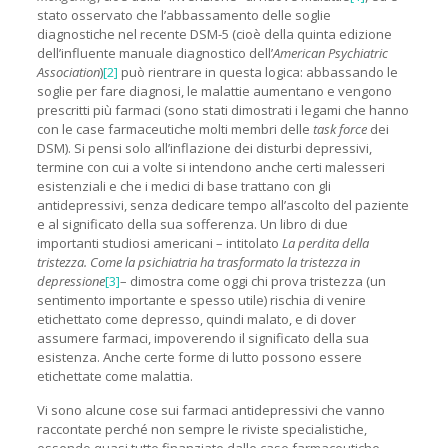
stato osservato che l’abbassamento delle soglie
diagnostiche nel recente DSM-5 (cioè della quinta edizione
dell’influente manuale diagnostico dell’
American Psychiatric
Association
)
[2]
può rientrare in questa logica: abbassando le
soglie per fare diagnosi, le malattie aumentano e vengono
prescritti più farmaci (sono stati dimostrati i legami che hanno
con le case farmaceutiche molti membri delle
task force
dei
DSM). Si pensi solo all’inflazione dei disturbi depressivi,
termine con cui a volte si intendono anche certi malesseri
esistenziali e che i medici di base trattano con gli
antidepressivi, senza dedicare tempo all’ascolto del paziente
e al significato della sua sofferenza. Un libro di due
importanti studiosi americani – intitolato
La perdita della
tristezza. Come la psichiatria ha trasformato la tristezza in
depressione
[3]
– dimostra come oggi chi prova tristezza (un
sentimento importante e spesso utile) rischia di venire
etichettato come depresso, quindi malato, e di dover
assumere farmaci, impoverendo il significato della sua
esistenza. Anche certe forme di lutto possono essere
etichettate come malattia.
Vi sono alcune cose sui farmaci antidepressivi che vanno
raccontate perché non sempre le riviste specialistiche,
essendo quasi tutte finanziate dalle case farmaceutiche,