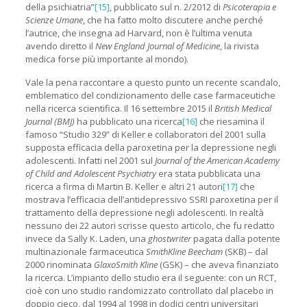
della psichiatria”
[15]
, pubblicato sul n. 2/2012 di
Psicoterapia e
Scienze Umane
, che ha fatto molto discutere anche perché
l’autrice, che insegna ad Harvard, non è l’ultima venuta
avendo diretto il
New England Journal of Medicine
, la rivista
medica forse più importante al mondo).
Vale la pena raccontare a questo punto un recente scandalo,
emblematico del condizionamento delle case farmaceutiche
nella ricerca scientifica. Il 16 settembre 2015 il
British Medical
Journal (BMJ)
ha pubblicato una ricerca
[16]
che riesamina il
famoso “Studio 329” di Keller e collaboratori del 2001 sulla
supposta efficacia della paroxetina per la depressione negli
adolescenti. Infatti nel 2001 sul
Journal of the American Academy
of Child and Adolescent Psychiatry
era stata pubblicata una
ricerca a firma di Martin B. Keller e altri 21 autori
[17]
che
mostrava l’efficacia dell’antidepressivo SSRI paroxetina per il
trattamento della depressione negli adolescenti. In realtà
nessuno dei 22 autori scrisse questo articolo, che fu redatto
invece da Sally K. Laden, una
ghostwriter
pagata dalla potente
multinazionale farmaceutica
SmithKline Beecham
(SKB) – dal
2000 rinominata
GlaxoSmith Kline
(GSK) – che aveva finanziato
la ricerca. L’impianto dello studio era il seguente: con un RCT,
cioè con uno studio randomizzato controllato dal placebo in
doppio cieco, dal 1994 al 1998 in dodici centri universitari