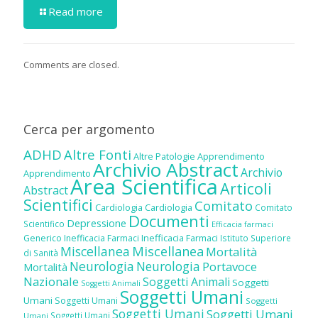
Read more
Comments are closed.
Cerca per argomento
ADHD
Altre Fonti
Altre Patologie
Apprendimento
Archivio Abstract
Archivio
Apprendimento
Area Scientifica
Articoli
Abstract
Scientifici
Comitato
Cardiologia
Cardiologia
Comitato
Documenti
Depressione
Scientifico
Efficacia farmaci
Inefficacia Farmaci
Generico
Inefficacia Farmaci
Istituto Superiore
Miscellanea
Miscellanea
Mortalità
di Sanità
Neurologia
Neurologia
Portavoce
Mortalità
Nazionale
Soggetti Animali
Soggetti
Soggetti Animali
Soggetti Umani
Umani
Soggetti Umani
Soggetti
Soggetti Umani
Soggetti Umani
Soggetti Umani
Umani