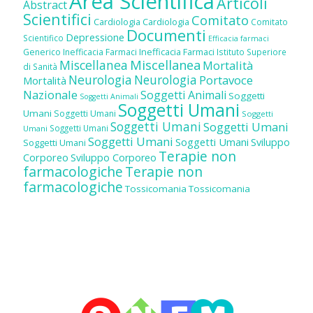
Area Scientifica
Articoli
Abstract
Scientifici
Comitato
Cardiologia
Cardiologia
Comitato
Documenti
Depressione
Scientifico
Efficacia farmaci
Inefficacia Farmaci
Generico
Inefficacia Farmaci
Istituto Superiore
Miscellanea
Miscellanea
Mortalità
di Sanità
Neurologia
Neurologia
Portavoce
Mortalità
Nazionale
Soggetti Animali
Soggetti
Soggetti Animali
Soggetti Umani
Umani
Soggetti Umani
Soggetti
Soggetti Umani
Soggetti Umani
Soggetti Umani
Umani
Soggetti Umani
Soggetti Umani
Sviluppo
Soggetti Umani
Terapie non
Corporeo
Sviluppo Corporeo
farmacologiche
Terapie non
farmacologiche
Tossicomania
Tossicomania