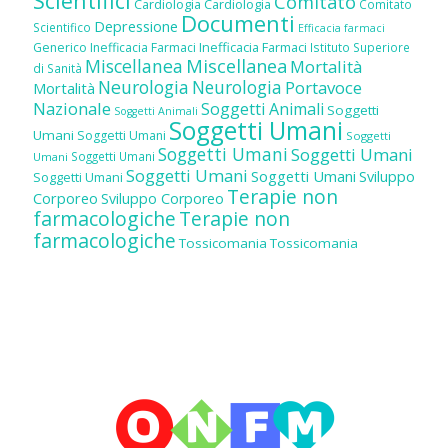
Scientifici
Comitato
Cardiologia
Cardiologia
Comitato
Documenti
Depressione
Scientifico
Efficacia farmaci
Inefficacia Farmaci
Generico
Inefficacia Farmaci
Istituto Superiore
Miscellanea
Miscellanea
Mortalità
di Sanità
Neurologia
Neurologia
Portavoce
Mortalità
Nazionale
Soggetti Animali
Soggetti
Soggetti Animali
Soggetti Umani
Umani
Soggetti Umani
Soggetti
Soggetti Umani
Soggetti Umani
Soggetti Umani
Umani
Soggetti Umani
Soggetti Umani
Sviluppo
Soggetti Umani
Terapie non
Corporeo
Sviluppo Corporeo
farmacologiche
Terapie non
farmacologiche
Tossicomania
Tossicomania