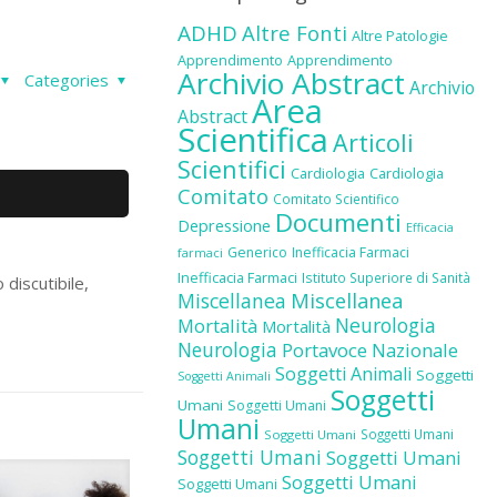
ADHD
Altre Fonti
Altre Patologie
Apprendimento
Apprendimento
Archivio Abstract
Categories
Archivio
Area
Abstract
Scientifica
Articoli
Scientifici
Cardiologia
Cardiologia
Comitato
Comitato Scientifico
Documenti
Depressione
Efficacia
Generico
Inefficacia Farmaci
farmaci
Inefficacia Farmaci
Istituto Superiore di Sanità
 discutibile,
Miscellanea
Miscellanea
Neurologia
Mortalità
Mortalità
Neurologia
Portavoce Nazionale
Soggetti Animali
Soggetti
Soggetti Animali
Soggetti
Umani
Soggetti Umani
Umani
Soggetti Umani
Soggetti Umani
Soggetti Umani
Soggetti Umani
Soggetti Umani
Soggetti Umani