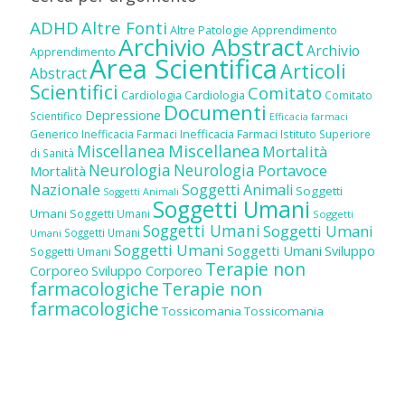
ADHD
Altre Fonti
Altre Patologie
Apprendimento
Archivio Abstract
Archivio
Apprendimento
Area Scientifica
Articoli
Abstract
Scientifici
Comitato
Cardiologia
Cardiologia
Comitato
Documenti
Depressione
Scientifico
Efficacia farmaci
Inefficacia Farmaci
Generico
Inefficacia Farmaci
Istituto Superiore
Miscellanea
Miscellanea
Mortalità
di Sanità
Neurologia
Neurologia
Portavoce
Mortalità
Nazionale
Soggetti Animali
Soggetti
Soggetti Animali
Soggetti Umani
Umani
Soggetti Umani
Soggetti
Soggetti Umani
Soggetti Umani
Soggetti Umani
Umani
Soggetti Umani
Soggetti Umani
Sviluppo
Soggetti Umani
Terapie non
Corporeo
Sviluppo Corporeo
farmacologiche
Terapie non
farmacologiche
Tossicomania
Tossicomania