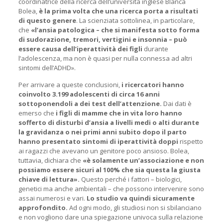
coordinatrice della ricerca dell’università inglese Blanca
Bolea,
è la prima volta che una ricerca porta a risultati
di questo genere
. La scienziata sottolinea, in particolare,
che
«l’ansia patologica – che si manifesta sotto forma
di sudorazione, tremori, vertigini e insonnia – può
essere causa dell’iperattività dei figli
durante
l’adolescenza, ma non è quasi per nulla connessa ad altri
sintomi dell’ADHD».
Per arrivare a queste conclusioni,
i ricercatori hanno
coinvolto 3.199 adolescenti di circa 16 anni
sottoponendoli a dei test dell’attenzione.
Dai dati è
emerso che
i figli di mamme che in vita loro hanno
sofferto di disturbi d’ansia a livelli medi o alti durante
la gravidanza o nei primi anni subito dopo il parto
hanno presentato sintomi di iperattività doppi
rispetto
ai ragazzi che avevano un genitore poco ansioso. Bolea,
tuttavia, dichiara che
«è solamente un’associazione e non
possiamo essere sicuri al 100% che sia questa la giusta
chiave di lettura».
Questo perché i fattori – biologici,
genetici ma anche ambientali – che possono intervenire sono
assai numerosi e vari.
Lo studio va quindi sicuramente
approfondito.
Ad ogni modo, gli studiosi non si sbilanciano
e non vogliono dare una spiegazione univoca sulla relazione