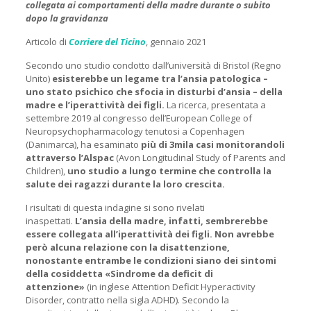
collegata ai comportamenti della madre durante o subito
dopo la gravidanza
Articolo di
Corriere del Ticino
, gennaio 2021
Secondo uno studio condotto dall’università di Bristol (Regno
Unito)
esisterebbe un legame tra l’ansia patologica –
uno stato psichico che sfocia in disturbi d’ansia – della
madre e l’iperattività dei figli.
La ricerca, presentata a
settembre 2019 al congresso dell’European College of
Neuropsychopharmacology tenutosi a Copenhagen
(Danimarca), ha esaminato
più di 3mila casi monitorandoli
attraverso l’Alspac
(Avon Longitudinal Study of Parents and
Children),
uno studio a lungo termine che controlla la
salute dei ragazzi durante la loro crescita.
I risultati di questa indagine si sono rivelati
inaspettati.
L’ansia della madre, infatti, sembrerebbe
essere collegata all’iperattività dei figli. Non avrebbe
però alcuna relazione con la disattenzione,
nonostante entrambe le condizioni siano dei sintomi
della cosiddetta «Sindrome da deficit di
attenzione»
(in inglese Attention Deficit Hyperactivity
Disorder, contratto nella sigla ADHD). Secondo la