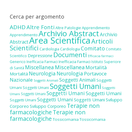
Cerca per argomento
ADHD
Altre Fonti
Altre Patologie
Apprendimento
Archivio Abstract
Archivio
Apprendimento
Area Scientifica
Articoli
Abstract
Scientifici
Comitato
Cardiologia
Cardiologia
Comitato
Documenti
Depressione
Scientifico
Efficacia farmaci
Inefficacia Farmaci
Generico
Inefficacia Farmaci
Istituto Superiore
Miscellanea
Miscellanea
Mortalità
di Sanità
Neurologia
Neurologia
Portavoce
Mortalità
Nazionale
Soggetti Animali
Soggetti
Soggetti Animali
Soggetti Umani
Umani
Soggetti Umani
Soggetti
Soggetti Umani
Soggetti Umani
Soggetti Umani
Umani
Soggetti Umani
Soggetti Umani
Sviluppo
Soggetti Umani
Terapie non
Corporeo
Sviluppo Corporeo
farmacologiche
Terapie non
farmacologiche
Tossicomania
Tossicomania