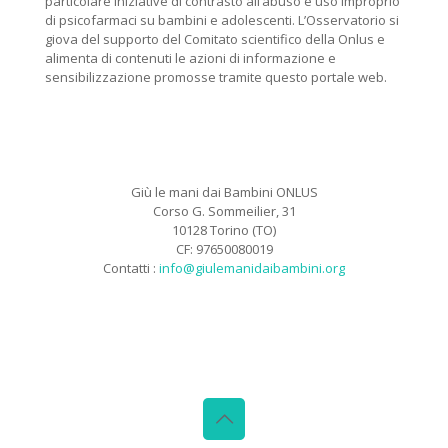
particolare iniziative di contrasto all’abuso e uso improprio
di psicofarmaci su bambini e adolescenti. L’Osservatorio si
giova del supporto del Comitato scientifico della Onlus e
alimenta di contenuti le azioni di informazione e
sensibilizzazione promosse tramite questo portale web.
Giù le mani dai Bambini ONLUS
Corso G. Sommeilier, 31
10128 Torino (TO)
CF: 97650080019
Contatti :
info@giulemanidaibambini.org
Facebook
Vimeo