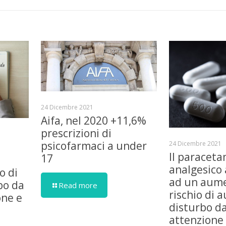
24 Dicembre 2021
Aifa, nel 2020 +11,6%
prescrizioni di
psicofarmaci a under
24 Dicembre 2021
Il paraceta
17
analgesico 
o di
ad un aum
bo da
Read more
rischio di 
one e
disturbo da
attenzione