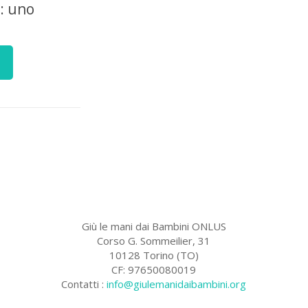
à: uno
Giù le mani dai Bambini ONLUS
Corso G. Sommeilier, 31
10128 Torino (TO)
CF: 97650080019
Contatti :
info@giulemanidaibambini.org