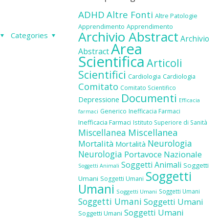
ADHD
Altre Fonti
Altre Patologie
Apprendimento
Apprendimento
Archivio Abstract
Categories
Archivio
Area
Abstract
Scientifica
Articoli
Scientifici
Cardiologia
Cardiologia
Comitato
Comitato Scientifico
Documenti
Depressione
Efficacia
Generico
Inefficacia Farmaci
farmaci
Inefficacia Farmaci
Istituto Superiore di Sanità
Miscellanea
Miscellanea
Neurologia
Mortalità
Mortalità
Neurologia
Portavoce Nazionale
Soggetti Animali
Soggetti
Soggetti Animali
Soggetti
Umani
Soggetti Umani
Umani
Soggetti Umani
Soggetti Umani
Soggetti Umani
Soggetti Umani
Soggetti Umani
Soggetti Umani