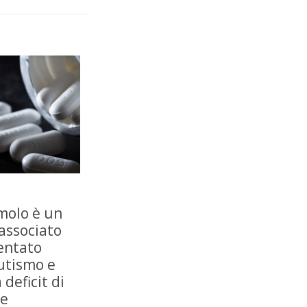
molo è un
associato
entato
autismo e
 deficit di
 e