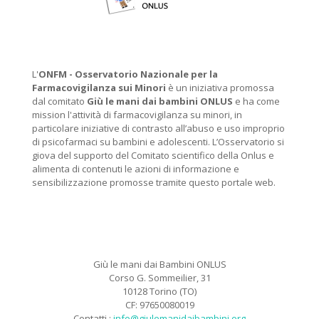
L'
ONFM -
Osservatorio Nazionale per la
Farmacovigilanza sui Minori
è un iniziativa promossa
dal comitato
Giù le mani dai bambini ONLUS
e ha come
mission l'attività di farmacovigilanza su minori, in
particolare iniziative di contrasto all’abuso e uso improprio
di psicofarmaci su bambini e adolescenti. L’Osservatorio si
giova del supporto del Comitato scientifico della Onlus e
alimenta di contenuti le azioni di informazione e
sensibilizzazione promosse tramite questo portale web.
Giù le mani dai Bambini ONLUS
Corso G. Sommeilier, 31
10128 Torino (TO)
CF: 97650080019
Contatti :
info@giulemanidaibambini.org