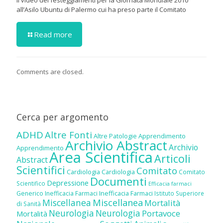
Il video dei festeggiamenti per la Giornata Mondiale 2010
all’Asilo Ubuntu di Palermo cui ha preso parte il Comitato
Read more
Comments are closed.
Cerca per argomento
ADHD
Altre Fonti
Altre Patologie
Apprendimento
Archivio Abstract
Archivio
Apprendimento
Area Scientifica
Articoli
Abstract
Scientifici
Comitato
Cardiologia
Cardiologia
Comitato
Documenti
Depressione
Scientifico
Efficacia farmaci
Inefficacia Farmaci
Generico
Inefficacia Farmaci
Istituto Superiore
Miscellanea
Miscellanea
Mortalità
di Sanità
Neurologia
Neurologia
Portavoce
Mortalità