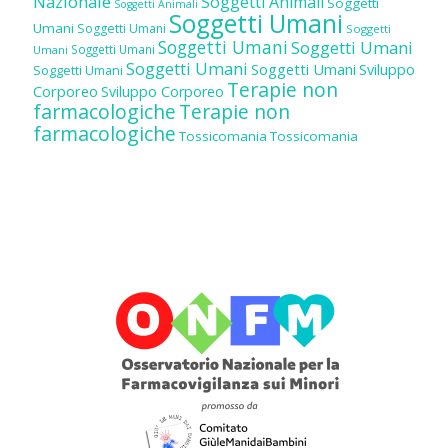
Nazionale
Soggetti Animali
Soggetti
Soggetti Animali
Soggetti Umani
Umani
Soggetti Umani
Soggetti
Soggetti Umani
Soggetti Umani
Soggetti Umani
Umani
Soggetti Umani
Soggetti Umani
Sviluppo
Soggetti Umani
Terapie non
Corporeo
Sviluppo Corporeo
farmacologiche
Terapie non
farmacologiche
Tossicomania
Tossicomania