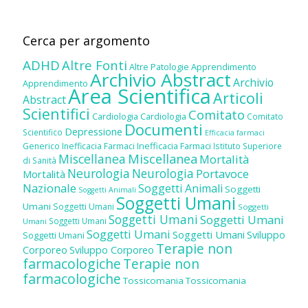
Cerca per argomento
ADHD
Altre Fonti
Altre Patologie
Apprendimento
Archivio Abstract
Archivio
Apprendimento
Area Scientifica
Articoli
Abstract
Scientifici
Comitato
Cardiologia
Cardiologia
Comitato
Documenti
Depressione
Scientifico
Efficacia farmaci
Inefficacia Farmaci
Generico
Inefficacia Farmaci
Istituto Superiore
Miscellanea
Miscellanea
Mortalità
di Sanità
Neurologia
Neurologia
Portavoce
Mortalità
Nazionale
Soggetti Animali
Soggetti
Soggetti Animali
Soggetti Umani
Umani
Soggetti Umani
Soggetti
Soggetti Umani
Soggetti Umani
Soggetti Umani
Umani
Soggetti Umani
Soggetti Umani
Sviluppo
Soggetti Umani
Terapie non
Corporeo
Sviluppo Corporeo
farmacologiche
Terapie non
farmacologiche
Tossicomania
Tossicomania