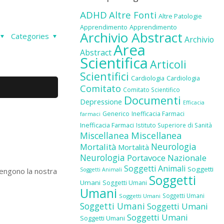
ADHD
Altre Fonti
Altre Patologie
Apprendimento
Apprendimento
Archivio Abstract
Categories
Archivio
Area
Abstract
Scientifica
Articoli
Scientifici
Cardiologia
Cardiologia
Comitato
Comitato Scientifico
Documenti
Depressione
Efficacia
Generico
Inefficacia Farmaci
farmaci
Inefficacia Farmaci
Istituto Superiore di Sanità
Miscellanea
Miscellanea
Neurologia
Mortalità
Mortalità
Neurologia
Portavoce Nazionale
Soggetti Animali
Soggetti
stengono la nostra
Soggetti Animali
Soggetti
Umani
Soggetti Umani
Umani
Soggetti Umani
Soggetti Umani
Soggetti Umani
Soggetti Umani
Soggetti Umani
Soggetti Umani