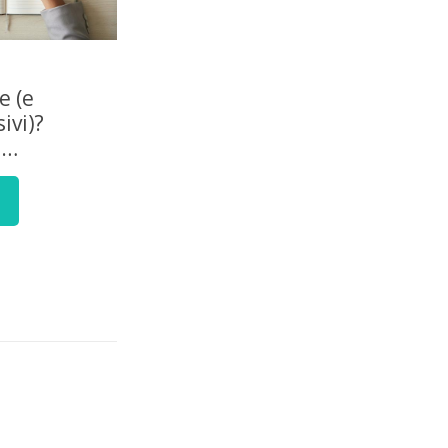
e (e
ivi)?
e…