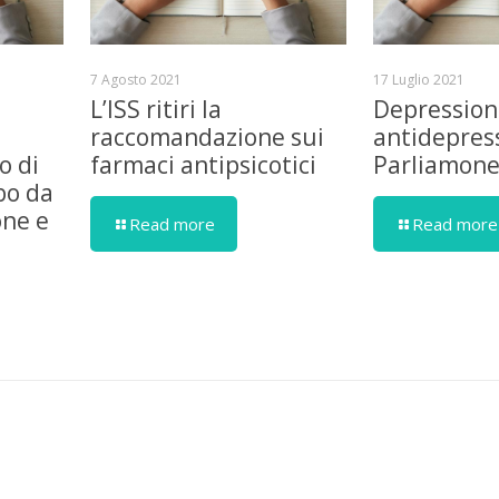
7 Agosto 2021
17 Luglio 2021
L’ISS ritiri la
Depression
raccomandazione sui
antidepress
o di
farmaci antipsicotici
Parliamon
bo da
one e
Read more
Read more