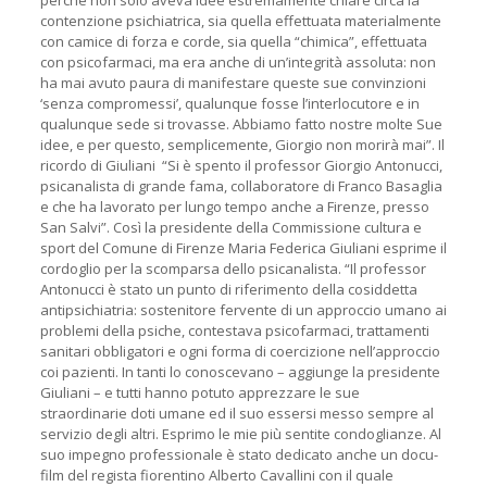
contenzione psichiatrica, sia quella effettuata materialmente
con camice di forza e corde, sia quella “chimica”, effettuata
con psicofarmaci, ma era anche di un’integrità assoluta: non
ha mai avuto paura di manifestare queste sue convinzioni
‘senza compromessi’, qualunque fosse l’interlocutore e in
qualunque sede si trovasse. Abbiamo fatto nostre molte Sue
idee, e per questo, semplicemente, Giorgio non morirà mai”. Il
ricordo di Giuliani “Si è spento il professor Giorgio Antonucci,
psicanalista di grande fama, collaboratore di Franco Basaglia
e che ha lavorato per lungo tempo anche a Firenze, presso
San Salvi”. Così la presidente della Commissione cultura e
sport del Comune di Firenze Maria Federica Giuliani esprime il
cordoglio per la scomparsa dello psicanalista. “Il professor
Antonucci è stato un punto di riferimento della cosiddetta
antipsichiatria: sostenitore fervente di un approccio umano ai
problemi della psiche, contestava psicofarmaci, trattamenti
sanitari obbligatori e ogni forma di coercizione nell’approccio
coi pazienti. In tanti lo conoscevano – aggiunge la presidente
Giuliani – e tutti hanno potuto apprezzare le sue
straordinarie doti umane ed il suo essersi messo sempre al
servizio degli altri. Esprimo le mie più sentite condoglianze. Al
suo impegno professionale è stato dedicato anche un docu-
film del regista fiorentino Alberto Cavallini con il quale