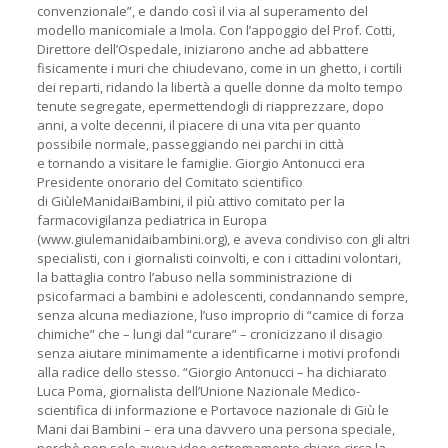
convenzionale”, e dando così il via al superamento del
modello manicomiale a Imola. Con l’appoggio del Prof. Cotti,
Direttore dell’Ospedale, iniziarono anche ad abbattere
fisicamente i muri che chiudevano, come in un ghetto, i cortili
dei reparti, ridando la libertà a quelle donne da molto tempo
tenute segregate, epermettendogli di riapprezzare, dopo
anni, a volte decenni, il piacere di una vita per quanto
possibile normale, passeggiando nei parchi in città
e tornando a visitare le famiglie. Giorgio Antonucci era
Presidente onorario del Comitato scientifico
di GiùleManidaiBambini, il più attivo comitato per la
farmacovigilanza pediatrica in Europa
(www.giulemanidaibambini.org), e aveva condiviso con gli altri
specialisti, con i giornalisti coinvolti, e con i cittadini volontari,
la battaglia contro l’abuso nella somministrazione di
psicofarmaci a bambini e adolescenti, condannando sempre,
senza alcuna mediazione, l’uso improprio di “camice di forza
chimiche” che – lungi dal “curare” – cronicizzano il disagio
senza aiutare minimamente a identificarne i motivi profondi
alla radice dello stesso. “Giorgio Antonucci – ha dichiarato
Luca Poma, giornalista dell’Unione Nazionale Medico-
scientifica di informazione e Portavoce nazionale di Giù le
Mani dai Bambini – era una davvero una persona speciale,
perchè non solo aveva idee estremamente chiare circa la