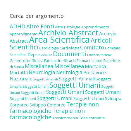
Cerca per argomento
ADHD
Altre Fonti
Altre Patologie
Apprendimento
Archivio Abstract
Archivio
Apprendimento
Area Scientifica
Articoli
Abstract
Scientifici
Comitato
Cardiologia
Cardiologia
Comitato
Documenti
Depressione
Scientifico
Efficacia farmaci
Inefficacia Farmaci
Generico
Inefficacia Farmaci
Istituto Superiore
Miscellanea
Miscellanea
Mortalità
di Sanità
Neurologia
Neurologia
Portavoce
Mortalità
Nazionale
Soggetti Animali
Soggetti
Soggetti Animali
Soggetti Umani
Umani
Soggetti Umani
Soggetti
Soggetti Umani
Soggetti Umani
Soggetti Umani
Umani
Soggetti Umani
Soggetti Umani
Sviluppo
Soggetti Umani
Terapie non
Corporeo
Sviluppo Corporeo
farmacologiche
Terapie non
farmacologiche
Tossicomania
Tossicomania