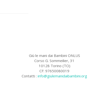
Giù le mani dai Bambini ONLUS
Corso G. Sommeilier, 31
10128 Torino (TO)
CF: 97650080019
Contatti :
info@giulemanidaibambini.org
Facebook
Vimeo