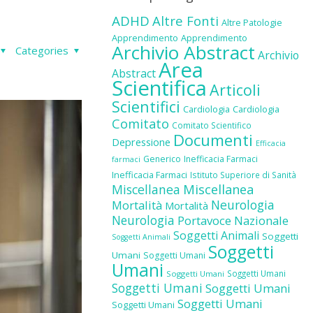
ADHD
Altre Fonti
Altre Patologie
Apprendimento
Apprendimento
Archivio Abstract
Categories
Archivio
Area
Abstract
Scientifica
Articoli
Scientifici
Cardiologia
Cardiologia
Comitato
Comitato Scientifico
Documenti
Depressione
Efficacia
Generico
Inefficacia Farmaci
farmaci
Inefficacia Farmaci
Istituto Superiore di Sanità
Miscellanea
Miscellanea
Neurologia
Mortalità
Mortalità
Neurologia
Portavoce Nazionale
Soggetti Animali
Soggetti
Soggetti Animali
Soggetti
Umani
Soggetti Umani
Umani
Soggetti Umani
Soggetti Umani
Soggetti Umani
Soggetti Umani
Soggetti Umani
Soggetti Umani