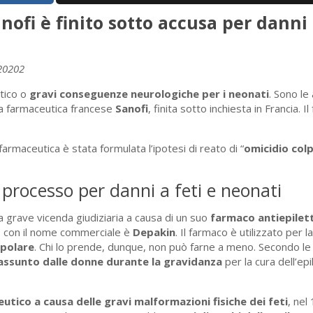
nofi è finito sotto accusa per danni
20202
tico o
gravi conseguenze neurologiche per i neonati
. Sono le
a farmaceutica francese
Sanofi
, finita sotto inchiesta in Francia. I
farmaceutica è stata formulata l’ipotesi di reato di “
omicidio col
processo per danni a feti e neonati
na grave vicenda giudiziaria a causa di un suo
farmaco antiepilet
to con il nome commerciale è
Depakin
. Il farmaco è utilizzato per l
ipolare
. Chi lo prende, dunque, non può farne a meno. Secondo l
assunto dalle donne durante la gravidanza
per la cura dell’epi
utico a causa delle gravi malformazioni fisiche dei feti
, nel