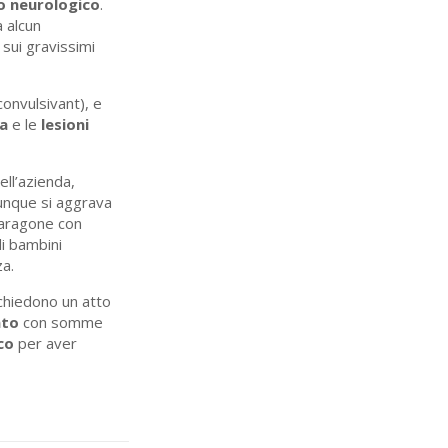
po neurologico
.
 alcun
sui gravissimi
convulsivant), e
ta
e le
lesioni
ell’azienda,
dunque si aggrava
paragone con
di bambini
za.
chiedono un atto
tato
con somme
co
per aver