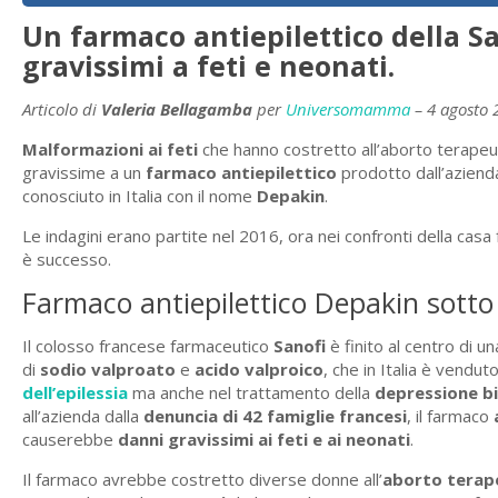
Un farmaco antiepilettico della Sa
gravissimi a feti e neonati.
Articolo di
Valeria Bellagamba
per
Universomamma
– 4 agosto 
Malformazioni ai feti
che hanno costretto all’aborto terapeu
gravissime a un
farmaco antiepilettico
prodotto dall’aziend
conosciuto in Italia con il nome
Depakin
.
Le indagini erano partite nel 2016, ora nei confronti della casa 
è successo.
Farmaco antiepilettico Depakin sotto 
Il colosso francese farmaceutico
Sanofi
è finito al centro di u
di
sodio valproato
e
acido valproico
, che in Italia è vendu
dell’epilessia
ma anche nel trattamento della
depressione b
all’azienda dalla
denuncia di 42 famiglie francesi
, il farmaco
causerebbe
danni gravissimi ai feti e ai neonati
.
Il farmaco avrebbe costretto diverse donne all’
aborto terape