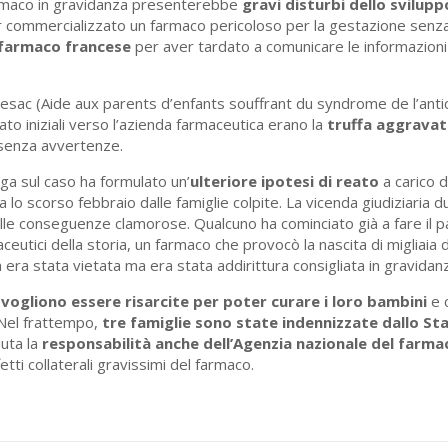
rmaco in gravidanza presenterebbe
gravi disturbi dello svilup
er commercializzato un farmaco pericoloso per la gestazione senza
 farmaco francese
per aver tardato a comunicare le informazioni 
 Apesac (Aide aux parents d’enfants souffrant du syndrome de l’anti
eato iniziali verso l’azienda farmaceutica erano la
truffa aggrava
 senza avvertenze.
aga sul caso ha formulato un’
ulteriore ipotesi di reato
a carico d
a lo scorso febbraio dalle famiglie colpite. La vicenda giudiziaria 
lle conseguenze clamorose. Qualcuno ha cominciato già a fare il 
aceutici della storia, un farmaco che provocò la nascita di migliaia 
a stata vietata ma era stata addirittura consigliata in gravidan
i
vogliono essere risarcite per poter curare i loro bambini
e 
. Nel frattempo,
tre famiglie sono state indennizzate dallo S
iuta la
responsabilità anche dell’Agenzia nazionale del farma
etti collaterali gravissimi del farmaco.