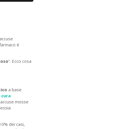
 accuse
l farmaco è
poso
“. Ecco cosa
tico
a base
a
cura
e accuse mosse
lessia
 10% dei casi,