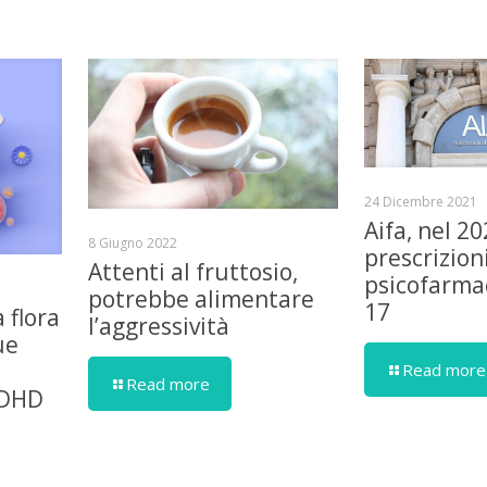
24 Dicembre 2021
Aifa, nel 2
8 Giugno 2022
prescrizioni
Attenti al fruttosio,
psicofarma
potrebbe alimentare
17
a flora
l’aggressività
ue
Read more
Read more
ADHD