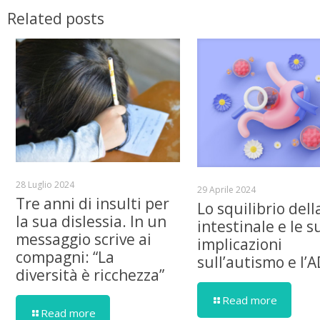
Related posts
28 Luglio 2024
29 Aprile 2024
Tre anni di insulti per
Lo squilibrio dell
la sua dislessia. In un
intestinale e le s
messaggio scrive ai
implicazioni
compagni: “La
sull’autismo e l’
diversità è ricchezza”
Read more
Read more