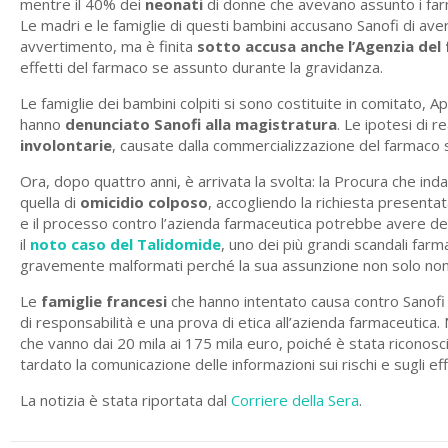
mentre il 40% dei
neonati
di donne che avevano assunto i fa
Le madri e le famiglie di questi bambini accusano Sanofi di av
avvertimento, ma è finita
sotto accusa anche l’Agenzia del
effetti del farmaco se assunto durante la gravidanza.
Le famiglie dei bambini colpiti si sono costituite in comitato,
hanno
denunciato Sanofi alla magistratura
. Le ipotesi di r
involontarie
, causate dalla commercializzazione del farmaco
Ora, dopo quattro anni, è arrivata la svolta: la Procura che ind
quella di
omicidio colposo
, accogliendo la richiesta presentat
e il processo contro l’azienda farmaceutica potrebbe avere de
il
noto caso del Talidomide
, uno dei più grandi scandali farm
gravemente malformati perché la sua assunzione non solo non er
Le
famiglie francesi
che hanno intentato causa contro Sanof
di responsabilità e una prova di etica all’azienda farmaceutica
che vanno dai 20 mila ai 175 mila euro, poiché è stata riconosc
tardato la comunicazione delle informazioni sui rischi e sugli eff
La notizia è stata riportata dal
Corriere della Sera
.