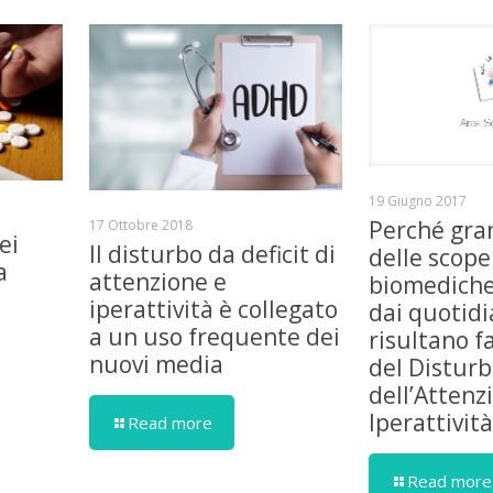
19 Giugno 2017
Perché gra
17 Ottobre 2018
ei
Il disturbo da deficit di
delle scope
a
attenzione e
biomediche
iperattività è collegato
dai quotidi
a un uso frequente dei
risultano fa
nuovi media
del Disturb
dell’Attenz
Iperattivit
Read more
Read more