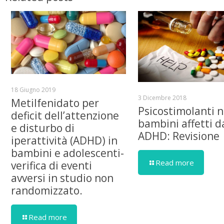
18 Giugno 2019
3 Dicembre 2018
Metilfenidato per
Psicostimolanti n
deficit dell’attenzione
bambini affetti d
e disturbo di
ADHD: Revisione
iperattività (ADHD) in
bambini e adolescenti-
Read more
verifica di eventi
avversi in studio non
randomizzato.
Read more