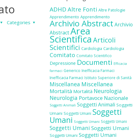
dato
ADHD
Altre Fonti
Altre Patologie
Apprendimento
Apprendimento
Archivio Abstract
Categories
Archivio
Area
Abstract
Scientifica
Articoli
Scientifici
Cardiologia
Cardiologia
Comitato
Comitato Scientifico
Documenti
Depressione
Efficacia
Generico
Inefficacia Farmaci
farmaci
Inefficacia Farmaci
Istituto Superiore di Sanità
Miscellanea
Miscellanea
Neurologia
Mortalità
Mortalità
Neurologia
Portavoce Nazionale
Soggetti Animali
Soggetti
Soggetti Animali
Soggetti
Umani
Soggetti Umani
Umani
Soggetti Umani
Soggetti Umani
Soggetti Umani
Soggetti Umani
Soggetti Umani
Soggetti Umani