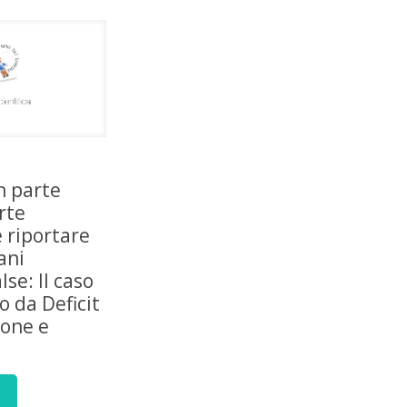
n parte
rte
 riportare
ani
lse: Il caso
o da Deficit
ione e
à