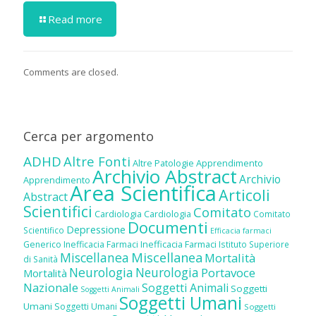
Read more
Comments are closed.
Cerca per argomento
ADHD
Altre Fonti
Altre Patologie
Apprendimento
Archivio Abstract
Archivio
Apprendimento
Area Scientifica
Articoli
Abstract
Scientifici
Comitato
Cardiologia
Cardiologia
Comitato
Documenti
Depressione
Scientifico
Efficacia farmaci
Inefficacia Farmaci
Generico
Inefficacia Farmaci
Istituto Superiore
Miscellanea
Miscellanea
Mortalità
di Sanità
Neurologia
Neurologia
Portavoce
Mortalità
Nazionale
Soggetti Animali
Soggetti
Soggetti Animali
Soggetti Umani
Umani
Soggetti Umani
Soggetti