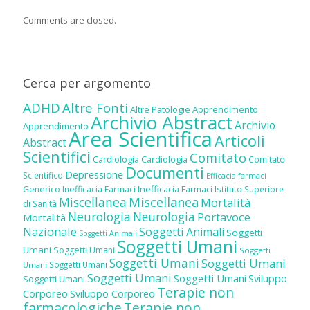
Comments are closed.
Cerca per argomento
ADHD
Altre Fonti
Altre Patologie
Apprendimento
Archivio Abstract
Archivio
Apprendimento
Area Scientifica
Articoli
Abstract
Scientifici
Comitato
Cardiologia
Cardiologia
Comitato
Documenti
Depressione
Scientifico
Efficacia farmaci
Inefficacia Farmaci
Generico
Inefficacia Farmaci
Istituto Superiore
Miscellanea
Miscellanea
Mortalità
di Sanità
Neurologia
Neurologia
Portavoce
Mortalità
Nazionale
Soggetti Animali
Soggetti
Soggetti Animali
Soggetti Umani
Umani
Soggetti Umani
Soggetti
Soggetti Umani
Soggetti Umani
Soggetti Umani
Umani
Soggetti Umani
Soggetti Umani
Sviluppo
Soggetti Umani
Terapie non
Corporeo
Sviluppo Corporeo
farmacologiche
Terapie non