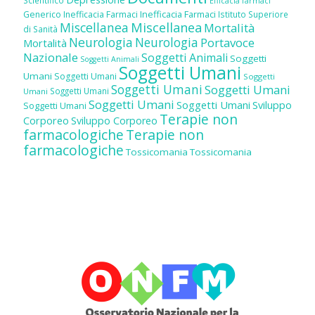
Scientifico
Efficacia farmaci
Inefficacia Farmaci
Generico
Inefficacia Farmaci
Istituto Superiore
Miscellanea
Miscellanea
Mortalità
di Sanità
Neurologia
Neurologia
Portavoce
Mortalità
Nazionale
Soggetti Animali
Soggetti
Soggetti Animali
Soggetti Umani
Umani
Soggetti Umani
Soggetti
Soggetti Umani
Soggetti Umani
Soggetti Umani
Umani
Soggetti Umani
Soggetti Umani
Sviluppo
Soggetti Umani
Terapie non
Corporeo
Sviluppo Corporeo
farmacologiche
Terapie non
farmacologiche
Tossicomania
Tossicomania