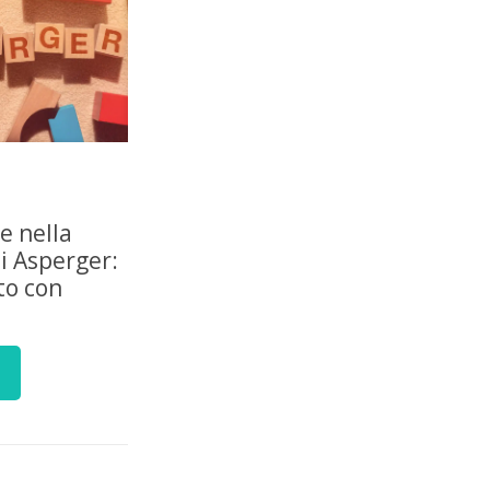
le nella
i Asperger:
to con