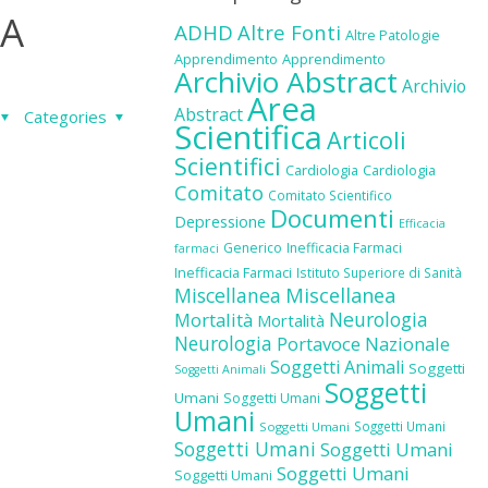
LA
ADHD
Altre Fonti
Altre Patologie
Apprendimento
Apprendimento
Archivio Abstract
Archivio
Area
Abstract
Categories
Scientifica
Articoli
Scientifici
Cardiologia
Cardiologia
Comitato
Comitato Scientifico
Documenti
Depressione
Efficacia
Generico
Inefficacia Farmaci
farmaci
Inefficacia Farmaci
Istituto Superiore di Sanità
Miscellanea
Miscellanea
Neurologia
Mortalità
Mortalità
Neurologia
Portavoce Nazionale
Soggetti Animali
Soggetti
Soggetti Animali
Soggetti
Umani
Soggetti Umani
Umani
Soggetti Umani
Soggetti Umani
Soggetti Umani
Soggetti Umani
Soggetti Umani
Soggetti Umani