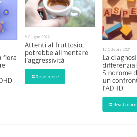
8 Giugno 2022
Attenti al fruttosio,
12 Ottobre 2021
potrebbe alimentare
a flora
La diagnosi
l’aggressività
ue
differenzia
Sindrome d
Read more
ADHD
un confron
l’ADHD
Read more