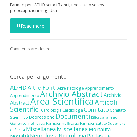
Farmaci per l’ADHD sotto i 7 anni, uno studio solleva
preoccupazioni negli Usa
Read more
Comments are closed.
Cerca per argomento
ADHD
Altre Fonti
Altre Patologie
Apprendimento
Archivio Abstract
Archivio
Apprendimento
Area Scientifica
Articoli
Abstract
Scientifici
Comitato
Cardiologia
Cardiologia
Comitato
Documenti
Depressione
Scientifico
Efficacia farmaci
Inefficacia Farmaci
Generico
Inefficacia Farmaci
Istituto Superiore
Miscellanea
Miscellanea
Mortalità
di Sanità
Neurologia
Neurologia
Portavoce
Mortalità