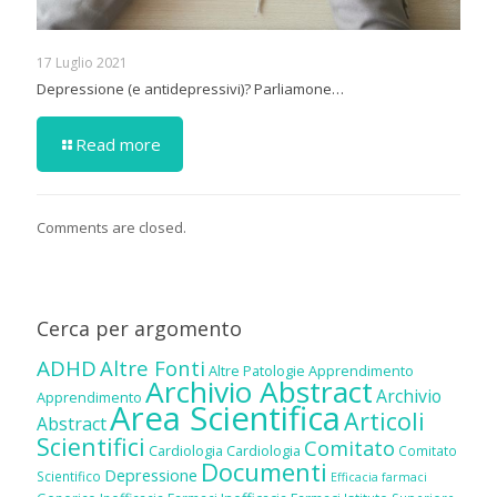
17 Luglio 2021
Depressione (e antidepressivi)? Parliamone…
Read more
Comments are closed.
Cerca per argomento
ADHD
Altre Fonti
Altre Patologie
Apprendimento
Archivio Abstract
Archivio
Apprendimento
Area Scientifica
Articoli
Abstract
Scientifici
Comitato
Cardiologia
Cardiologia
Comitato
Documenti
Depressione
Scientifico
Efficacia farmaci