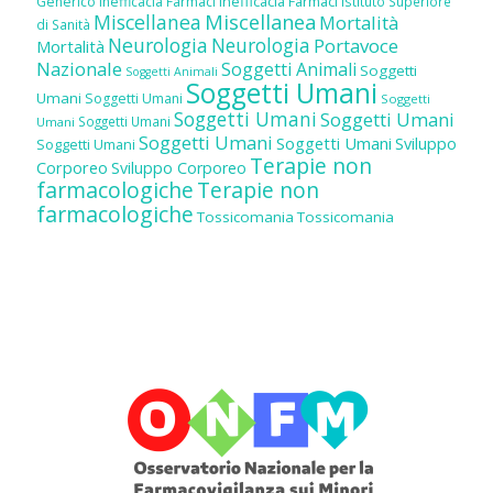
Inefficacia Farmaci
Generico
Inefficacia Farmaci
Istituto Superiore
Miscellanea
Miscellanea
Mortalità
di Sanità
Neurologia
Neurologia
Portavoce
Mortalità
Nazionale
Soggetti Animali
Soggetti
Soggetti Animali
Soggetti Umani
Umani
Soggetti Umani
Soggetti
Soggetti Umani
Soggetti Umani
Soggetti Umani
Umani
Soggetti Umani
Soggetti Umani
Sviluppo
Soggetti Umani
Terapie non
Corporeo
Sviluppo Corporeo
farmacologiche
Terapie non
farmacologiche
Tossicomania
Tossicomania