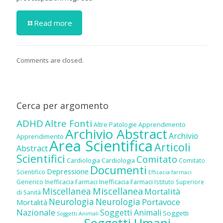
Read more
Comments are closed.
Cerca per argomento
ADHD
Altre Fonti
Altre Patologie
Apprendimento
Archivio Abstract
Archivio
Apprendimento
Area Scientifica
Articoli
Abstract
Scientifici
Comitato
Cardiologia
Cardiologia
Comitato
Documenti
Depressione
Scientifico
Efficacia farmaci
Inefficacia Farmaci
Generico
Inefficacia Farmaci
Istituto Superiore
Miscellanea
Miscellanea
Mortalità
di Sanità
Neurologia
Neurologia
Portavoce
Mortalità
Nazionale
Soggetti Animali
Soggetti
Soggetti Animali