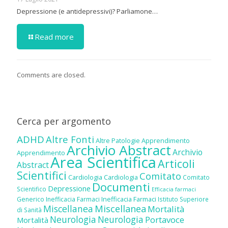
Depressione (e antidepressivi)? Parliamone…
Read more
Comments are closed.
Cerca per argomento
ADHD
Altre Fonti
Altre Patologie
Apprendimento
Archivio Abstract
Archivio
Apprendimento
Area Scientifica
Articoli
Abstract
Scientifici
Comitato
Cardiologia
Cardiologia
Comitato
Documenti
Depressione
Scientifico
Efficacia farmaci
Inefficacia Farmaci
Generico
Inefficacia Farmaci
Istituto Superiore
Miscellanea
Miscellanea
Mortalità
di Sanità
Neurologia
Neurologia
Portavoce
Mortalità