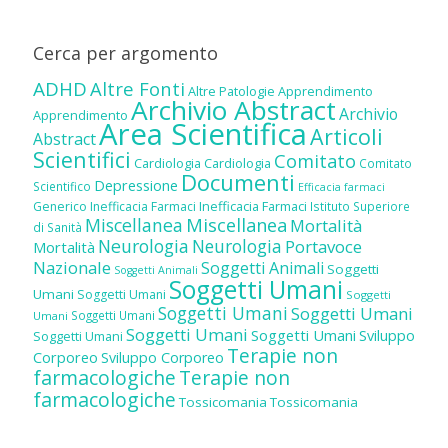
Cerca per argomento
ADHD
Altre Fonti
Altre Patologie
Apprendimento
Archivio Abstract
Archivio
Apprendimento
Area Scientifica
Articoli
Abstract
Scientifici
Comitato
Cardiologia
Cardiologia
Comitato
Documenti
Depressione
Scientifico
Efficacia farmaci
Inefficacia Farmaci
Generico
Inefficacia Farmaci
Istituto Superiore
Miscellanea
Miscellanea
Mortalità
di Sanità
Neurologia
Neurologia
Portavoce
Mortalità
Nazionale
Soggetti Animali
Soggetti
Soggetti Animali
Soggetti Umani
Umani
Soggetti Umani
Soggetti
Soggetti Umani
Soggetti Umani
Soggetti Umani
Umani
Soggetti Umani
Soggetti Umani
Sviluppo
Soggetti Umani
Terapie non
Corporeo
Sviluppo Corporeo
farmacologiche
Terapie non
farmacologiche
Tossicomania
Tossicomania