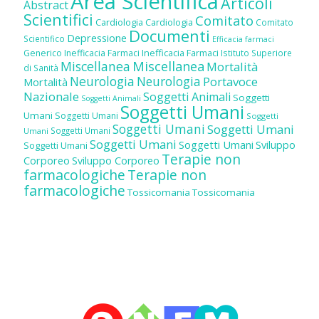
Area Scientifica
Articoli
Abstract
Scientifici
Comitato
Cardiologia
Cardiologia
Comitato
Documenti
Depressione
Scientifico
Efficacia farmaci
Inefficacia Farmaci
Generico
Inefficacia Farmaci
Istituto Superiore
Miscellanea
Miscellanea
Mortalità
di Sanità
Neurologia
Neurologia
Portavoce
Mortalità
Nazionale
Soggetti Animali
Soggetti
Soggetti Animali
Soggetti Umani
Umani
Soggetti Umani
Soggetti
Soggetti Umani
Soggetti Umani
Soggetti Umani
Umani
Soggetti Umani
Soggetti Umani
Sviluppo
Soggetti Umani
Terapie non
Corporeo
Sviluppo Corporeo
farmacologiche
Terapie non
farmacologiche
Tossicomania
Tossicomania