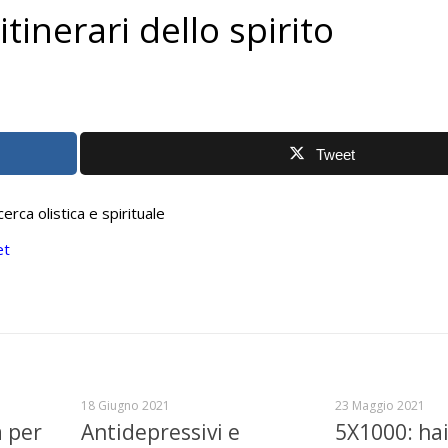
tinerari dello spirito
Tweet
cerca olistica e spirituale
et
18 Giugno 2021
23 Maggio 2021
a per
Antidepressivi e
5X1000: hai