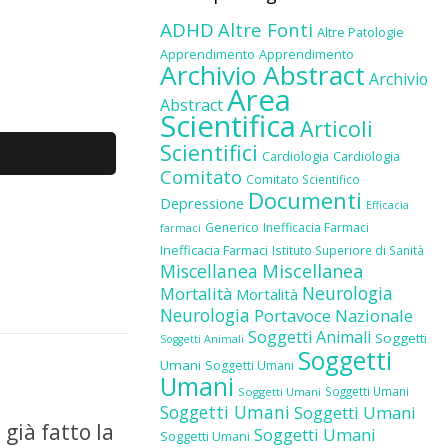
ADHD
Altre Fonti
Altre Patologie
Apprendimento
Apprendimento
Archivio Abstract
Archivio
Area
Abstract
Scientifica
Articoli
Scientifici
Cardiologia
Cardiologia
Comitato
Comitato Scientifico
Documenti
Depressione
Efficacia
Generico
Inefficacia Farmaci
farmaci
Inefficacia Farmaci
Istituto Superiore di Sanità
Miscellanea
Miscellanea
Neurologia
Mortalità
Mortalità
Neurologia
Portavoce Nazionale
Soggetti Animali
Soggetti
Soggetti Animali
Soggetti
Umani
Soggetti Umani
Umani
Soggetti Umani
Soggetti Umani
Soggetti Umani
Soggetti Umani
 già fatto la
Soggetti Umani
Soggetti Umani