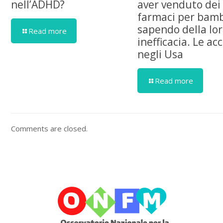
nell’ADHD?
aver venduto dei
farmaci per bamb
sapendo della lo
Read more
inefficacia. Le ac
negli Usa
Read more
Comments are closed.