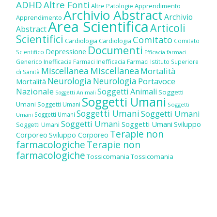
ADHD
Altre Fonti
Altre Patologie
Apprendimento
Archivio Abstract
Archivio
Apprendimento
Area Scientifica
Articoli
Abstract
Scientifici
Comitato
Cardiologia
Cardiologia
Comitato
Documenti
Depressione
Scientifico
Efficacia farmaci
Inefficacia Farmaci
Generico
Inefficacia Farmaci
Istituto Superiore
Miscellanea
Miscellanea
Mortalità
di Sanità
Neurologia
Neurologia
Portavoce
Mortalità
Nazionale
Soggetti Animali
Soggetti
Soggetti Animali
Soggetti Umani
Umani
Soggetti Umani
Soggetti
Soggetti Umani
Soggetti Umani
Soggetti Umani
Umani
Soggetti Umani
Soggetti Umani
Sviluppo
Soggetti Umani
Terapie non
Corporeo
Sviluppo Corporeo
farmacologiche
Terapie non
farmacologiche
Tossicomania
Tossicomania