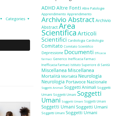
ADHD
Altre Fonti
Altre Patologie
Apprendimento
Apprendimento
Archivio Abstract
Categories
Archivio
Area
Abstract
Scientifica
Articoli
Scientifici
Cardiologia
Cardiologia
Comitato
Comitato Scientifico
Documenti
Depressione
Efficacia
Generico
Inefficacia Farmaci
farmaci
Inefficacia Farmaci
Istituto Superiore di Sanità
Miscellanea
Miscellanea
Neurologia
Mortalità
Mortalità
Neurologia
Portavoce Nazionale
Soggetti Animali
Soggetti
Soggetti Animali
Soggetti
Umani
Soggetti Umani
Umani
Soggetti Umani
Soggetti Umani
Soggetti Umani
Soggetti Umani
Soggetti Umani
Soggetti Umani