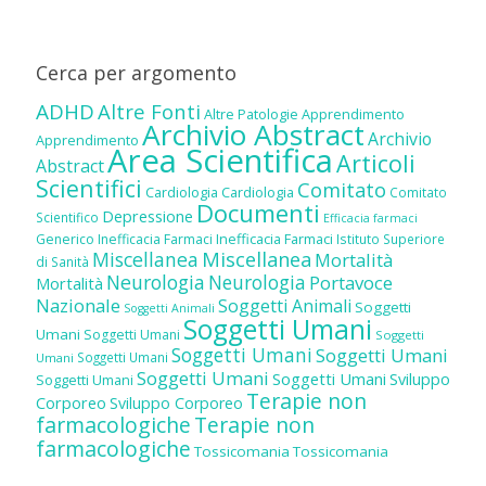
Cerca per argomento
ADHD
Altre Fonti
Altre Patologie
Apprendimento
Archivio Abstract
Archivio
Apprendimento
Area Scientifica
Articoli
Abstract
Scientifici
Comitato
Cardiologia
Cardiologia
Comitato
Documenti
Depressione
Scientifico
Efficacia farmaci
Inefficacia Farmaci
Generico
Inefficacia Farmaci
Istituto Superiore
Miscellanea
Miscellanea
Mortalità
di Sanità
Neurologia
Neurologia
Portavoce
Mortalità
Nazionale
Soggetti Animali
Soggetti
Soggetti Animali
Soggetti Umani
Umani
Soggetti Umani
Soggetti
Soggetti Umani
Soggetti Umani
Soggetti Umani
Umani
Soggetti Umani
Soggetti Umani
Sviluppo
Soggetti Umani
Terapie non
Corporeo
Sviluppo Corporeo
farmacologiche
Terapie non
farmacologiche
Tossicomania
Tossicomania