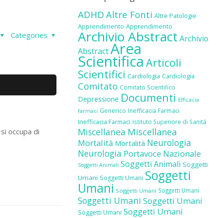
ADHD
Altre Fonti
Altre Patologie
Apprendimento
Apprendimento
Archivio Abstract
Categories
Archivio
Area
Abstract
Scientifica
Articoli
Scientifici
Cardiologia
Cardiologia
Comitato
Comitato Scientifico
Documenti
Depressione
Efficacia
Generico
Inefficacia Farmaci
farmaci
Inefficacia Farmaci
Istituto Superiore di Sanità
Miscellanea
Miscellanea
si occupa di
Neurologia
Mortalità
Mortalità
Neurologia
Portavoce Nazionale
Soggetti Animali
Soggetti
Soggetti Animali
Soggetti
Umani
Soggetti Umani
Umani
Soggetti Umani
Soggetti Umani
Soggetti Umani
Soggetti Umani
Soggetti Umani
Soggetti Umani