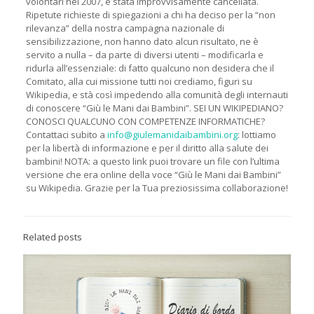
volontari nel 2007, è stata improvvisamente cancellata.
Ripetute richieste di spiegazioni a chi ha deciso per la “non
rilevanza” della nostra campagna nazionale di
sensibilizzazione, non hanno dato alcun risultato, ne è
servito a nulla – da parte di diversi utenti – modificarla e
ridurla all’essenziale: di fatto qualcuno non desidera che il
Comitato, alla cui missione tutti noi crediamo, figuri su
Wikipedia, e stà così impedendo alla comunità degli internauti
di conoscere “Giù le Mani dai Bambini”. SEI UN WIKIPEDIANO?
CONOSCI QUALCUNO CON COMPETENZE INFORMATICHE?
Contattaci subito a
info@giulemanidaibambini.org
: lottiamo
per la libertà di informazione e per il diritto alla salute dei
bambini! NOTA: a questo link puoi trovare un file con l’ultima
versione che era online della voce “Giù le Mani dai Bambini”
su Wikipedia. Grazie per la Tua preziosissima collaborazione!
Related posts