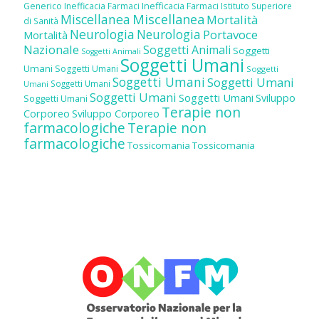
Inefficacia Farmaci
Generico
Inefficacia Farmaci
Istituto Superiore
Miscellanea
Miscellanea
Mortalità
di Sanità
Neurologia
Neurologia
Portavoce
Mortalità
Nazionale
Soggetti Animali
Soggetti
Soggetti Animali
Soggetti Umani
Umani
Soggetti Umani
Soggetti
Soggetti Umani
Soggetti Umani
Soggetti Umani
Umani
Soggetti Umani
Soggetti Umani
Sviluppo
Soggetti Umani
Terapie non
Corporeo
Sviluppo Corporeo
farmacologiche
Terapie non
farmacologiche
Tossicomania
Tossicomania