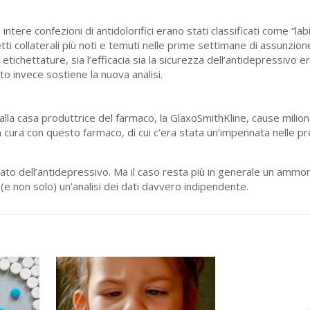
tere confezioni di antidolorifici erano stati classificati come “lab
etti collaterali più noti e temuti nelle prime settimane di assunzio
tichettature, sia l’efficacia sia la sicurezza dell’antidepressivo er
nto invece sostiene la nuova analisi.
alla casa produttrice del farmaco, la GlaxoSmithKline, cause milion
i in cura con questo farmaco, di cui c’era stata un’impennata nelle pre
ato dell’antidepressivo. Ma il caso resta più in generale un amm
i (e non solo) un’analisi dei dati davvero indipendente.