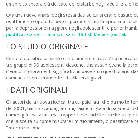
un ambito ancora più delicato del disturbo negli adulti: era effi
Ora una nuova analisi degli stessi dati su cui si erano basate qu
esattamente opposte. «Né la paroxetina né l’imipramina ad alt
per la depressione maggiore negli adolescenti, e per entrambi i
pubblicato la settimana scorsa sul British Medical Journal
.
LO STUDIO ORIGINALE
Come è possibile un simile cambiamento di rotta? La ricerca or
tre gruppi di 90 adolescenti ciascuno, che assumevano la paro
c’erano miglioramenti significativi in base a un questionario cl
comunque non c’erano effetti collaterali gravi.
I DATI ORIGINALI
Gli autori della nuova ricerca, tra cui psichiatri che da molto t
del 2001, hanno scandagliato migliaia e migliaia di pagine di dat
numeri già analizzati, ma i rapporti e le cartelle cliniche su qu
che la scelta su come misurare i miglioramenti, o classificare ce
“interpretazione”.