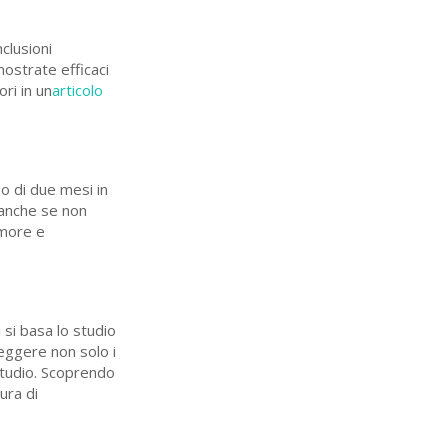
clusioni
mostrate efficaci
ri in un
articolo
o di due mesi in
 anche se non
umore e
 si basa lo studio
leggere non solo i
 studio. Scoprendo
ura di