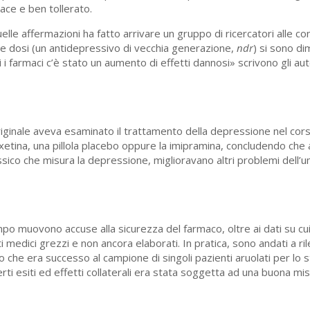
cace e ben tollerato.
elle affermazioni ha fatto arrivare un gruppo di ricercatori alle con
e dosi (un antidepressivo di vecchia generazione,
ndr
) si sono di
 farmaci c’è stato un aumento di effetti dannosi» scrivono gli auto
iginale aveva esaminato il trattamento della depressione nel cors
xetina, una pillola placebo oppure la imipramina, concludendo che
assico che misura la depressione, miglioravano altri problemi dell’
empo muovono accuse alla sicurezza del farmaco, oltre ai dati su cui
i medici grezzi e non ancora elaborati. In pratica, sono andati a ri
ello che era successo al campione di singoli pazienti aruolati per lo
rti esiti ed effetti collaterali era stata soggetta ad una buona mis