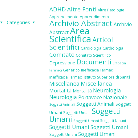
ADHD
Altre Fonti
Altre Patologie
Apprendimento
Apprendimento
Archivio Abstract
Categories
Archivio
Area
Abstract
Scientifica
Articoli
Scientifici
Cardiologia
Cardiologia
Comitato
Comitato Scientifico
Documenti
Depressione
Efficacia
Generico
Inefficacia Farmaci
farmaci
Inefficacia Farmaci
Istituto Superiore di Sanità
Miscellanea
Miscellanea
Neurologia
Mortalità
Mortalità
Neurologia
Portavoce Nazionale
Soggetti Animali
Soggetti
Soggetti Animali
Soggetti
Umani
Soggetti Umani
Umani
Soggetti Umani
Soggetti Umani
Soggetti Umani
Soggetti Umani
Soggetti Umani
Soggetti Umani