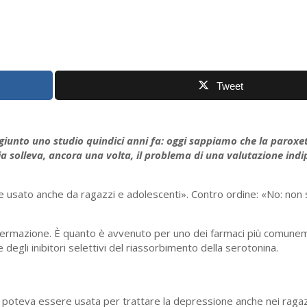
Tweet
a giunto uno studio quindici anni fa: oggi sappiamo che la paroxe
ia solleva, ancora una volta, il problema di una valutazione ind
 usato anche da ragazzi e adolescenti». Contro ordine: «No: non 
ffermazione. È quanto è avvenuto per uno dei farmaci più comune
degli inibitori selettivi del riassorbimento della serotonina.
 poteva essere usata per trattare la depressione anche nei raga