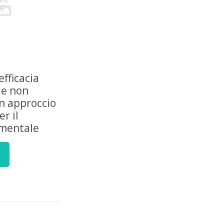
efficacia
ie non
n approccio
r il
mentale