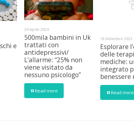
29 Aprile 2024
500mila bambini in Uk
18 Settembre 2023
trattati con
schi e
Esplorare l’
antidepressivi/
delle terap
L’allarme: “25% non
mediche: u
viene visitato da
integrato pe
nessuno psicologo”
benessere 
Read more
Read more