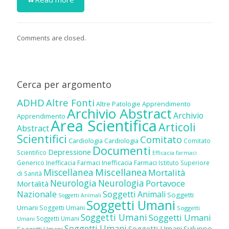
Comments are closed.
Cerca per argomento
ADHD
Altre Fonti
Altre Patologie
Apprendimento
Archivio Abstract
Archivio
Apprendimento
Area Scientifica
Articoli
Abstract
Scientifici
Comitato
Cardiologia
Cardiologia
Comitato
Documenti
Depressione
Scientifico
Efficacia farmaci
Inefficacia Farmaci
Generico
Inefficacia Farmaci
Istituto Superiore
Miscellanea
Miscellanea
Mortalità
di Sanità
Neurologia
Neurologia
Portavoce
Mortalità
Nazionale
Soggetti Animali
Soggetti
Soggetti Animali
Soggetti Umani
Umani
Soggetti Umani
Soggetti
Soggetti Umani
Soggetti Umani
Soggetti Umani
Umani
Soggetti Umani
Soggetti Umani
Sviluppo
Soggetti Umani