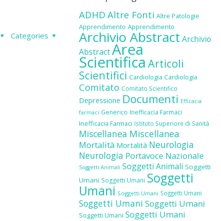
ADHD
Altre Fonti
Altre Patologie
Apprendimento
Apprendimento
Archivio Abstract
Categories
Archivio
Area
Abstract
Scientifica
Articoli
Scientifici
Cardiologia
Cardiologia
Comitato
Comitato Scientifico
Documenti
Depressione
Efficacia
Generico
Inefficacia Farmaci
farmaci
Inefficacia Farmaci
Istituto Superiore di Sanità
Miscellanea
Miscellanea
Neurologia
Mortalità
Mortalità
Neurologia
Portavoce Nazionale
Soggetti Animali
Soggetti
Soggetti Animali
Soggetti
Umani
Soggetti Umani
Umani
Soggetti Umani
Soggetti Umani
Soggetti Umani
Soggetti Umani
Soggetti Umani
Soggetti Umani