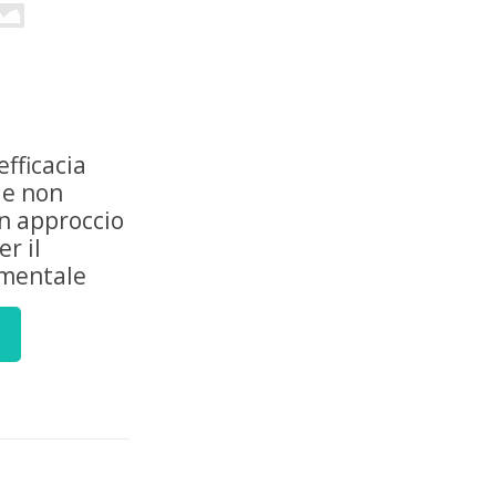
efficacia
ie non
n approccio
r il
mentale