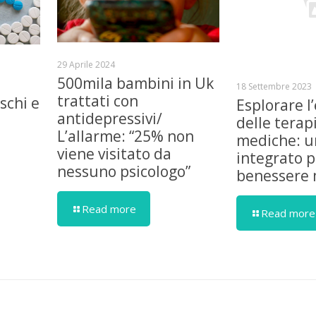
29 Aprile 2024
500mila bambini in Uk
18 Settembre 2023
trattati con
schi e
Esplorare l’
antidepressivi/
delle terap
L’allarme: “25% non
mediche: u
viene visitato da
integrato pe
nessuno psicologo”
benessere 
Read more
Read more