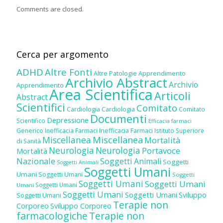
Comments are closed.
Cerca per argomento
ADHD
Altre Fonti
Altre Patologie
Apprendimento
Archivio Abstract
Archivio
Apprendimento
Area Scientifica
Articoli
Abstract
Scientifici
Comitato
Cardiologia
Cardiologia
Comitato
Documenti
Depressione
Scientifico
Efficacia farmaci
Inefficacia Farmaci
Generico
Inefficacia Farmaci
Istituto Superiore
Miscellanea
Miscellanea
Mortalità
di Sanità
Neurologia
Neurologia
Portavoce
Mortalità
Nazionale
Soggetti Animali
Soggetti
Soggetti Animali
Soggetti Umani
Umani
Soggetti Umani
Soggetti
Soggetti Umani
Soggetti Umani
Soggetti Umani
Umani
Soggetti Umani
Soggetti Umani
Sviluppo
Soggetti Umani
Terapie non
Corporeo
Sviluppo Corporeo
farmacologiche
Terapie non