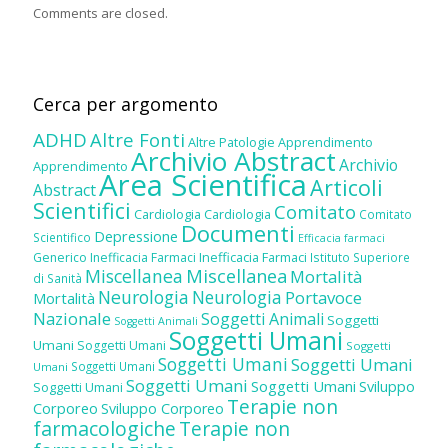
Comments are closed.
Cerca per argomento
ADHD
Altre Fonti
Altre Patologie
Apprendimento
Archivio Abstract
Archivio
Apprendimento
Area Scientifica
Articoli
Abstract
Scientifici
Comitato
Cardiologia
Cardiologia
Comitato
Documenti
Depressione
Scientifico
Efficacia farmaci
Inefficacia Farmaci
Generico
Inefficacia Farmaci
Istituto Superiore
Miscellanea
Miscellanea
Mortalità
di Sanità
Neurologia
Neurologia
Portavoce
Mortalità
Nazionale
Soggetti Animali
Soggetti
Soggetti Animali
Soggetti Umani
Umani
Soggetti Umani
Soggetti
Soggetti Umani
Soggetti Umani
Soggetti Umani
Umani
Soggetti Umani
Soggetti Umani
Sviluppo
Soggetti Umani
Terapie non
Corporeo
Sviluppo Corporeo
farmacologiche
Terapie non